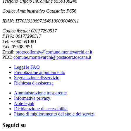
Telefono Ufficio InComune 0559108246
Codice Amministrativo Catastale: F656
IBAN: IT70H0306971549100000046011
Codice fiscale: 00177290517
P.IVA: 00177290517
Tel: +3905591081
Fax: 055982851
Email:
protocollomtv@comune.montevarchi.ar.it
PEC:
comune.montevarchi@postacert.toscana.it
Leggi le FAQ
Prenotazione appuntamento
Segnalazione disservizio
Richiesta d'assistenza
Amministrazione trasparente
Informativa privacy
Note legali
Dichiarazione di accessibilità
Piano di miglioramento del sito e dei servizi
Seguici su