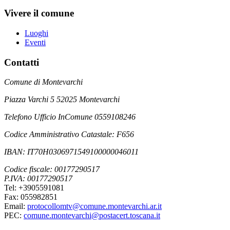
Vivere il comune
Luoghi
Eventi
Contatti
Comune di Montevarchi
Piazza Varchi 5 52025 Montevarchi
Telefono Ufficio InComune 0559108246
Codice Amministrativo Catastale: F656
IBAN: IT70H0306971549100000046011
Codice fiscale: 00177290517
P.IVA: 00177290517
Tel: +3905591081
Fax: 055982851
Email:
protocollomtv@comune.montevarchi.ar.it
PEC:
comune.montevarchi@postacert.toscana.it