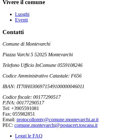
Vivere il comune
Luoghi
Eventi
Contatti
Comune di Montevarchi
Piazza Varchi 5 52025 Montevarchi
Telefono Ufficio InComune 0559108246
Codice Amministrativo Catastale: F656
IBAN: IT70H0306971549100000046011
Codice fiscale: 00177290517
P.IVA: 00177290517
Tel: +3905591081
Fax: 055982851
Email:
protocollomtv@comune.montevarchi.ar.it
PEC:
comune.montevarchi@postacert.toscana.it
Leggi le FAQ