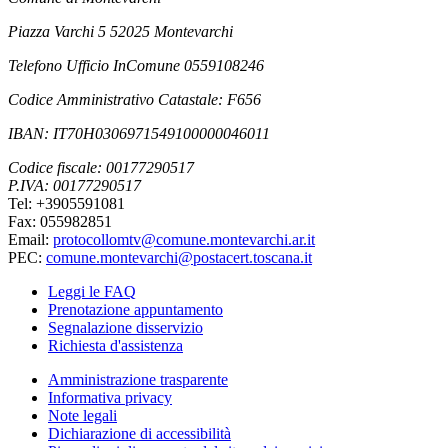
Piazza Varchi 5 52025 Montevarchi
Telefono Ufficio InComune 0559108246
Codice Amministrativo Catastale: F656
IBAN: IT70H0306971549100000046011
Codice fiscale: 00177290517
P.IVA: 00177290517
Tel: +3905591081
Fax: 055982851
Email:
protocollomtv@comune.montevarchi.ar.it
PEC:
comune.montevarchi@postacert.toscana.it
Leggi le FAQ
Prenotazione appuntamento
Segnalazione disservizio
Richiesta d'assistenza
Amministrazione trasparente
Informativa privacy
Note legali
Dichiarazione di accessibilità