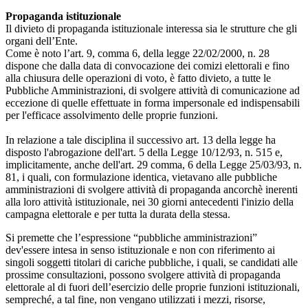
Propaganda istituzionale
Il divieto di propaganda istituzionale interessa sia le strutture che gli
organi dell’Ente.
Come è noto l’art. 9, comma 6, della legge 22/02/2000, n. 28
dispone che dalla data di convocazione dei comizi elettorali e fino
alla chiusura delle operazioni di voto, è fatto divieto, a tutte le
Pubbliche Amministrazioni, di svolgere attività di comunicazione ad
eccezione di quelle effettuate in forma impersonale ed indispensabili
per l'efficace assolvimento delle proprie funzioni.
In relazione a tale disciplina il successivo art. 13 della legge ha
disposto l'abrogazione dell'art. 5 della Legge 10/12/93, n. 515 e,
implicitamente, anche dell'art. 29 comma, 6 della Legge 25/03/93, n.
81, i quali, con formulazione identica, vietavano alle pubbliche
amministrazioni di svolgere attività di propaganda ancorchè inerenti
alla loro attività istituzionale, nei 30 giorni antecedenti l'inizio della
campagna elettorale e per tutta la durata della stessa.
Si premette che l’espressione “pubbliche amministrazioni”
dev'essere intesa in senso istituzionale e non con riferimento ai
singoli soggetti titolari di cariche pubbliche, i quali, se candidati alle
prossime consultazioni, possono svolgere attività di propaganda
elettorale al di fuori dell’esercizio delle proprie funzioni istituzionali,
sempreché, a tal fine, non vengano utilizzati i mezzi, risorse,