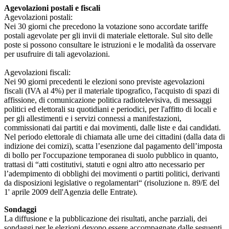
Agevolazioni postali e fiscali
Agevolazioni postali:
Nei 30 giorni che precedono la votazione sono accordate tariffe
postali agevolate per gli invii di materiale elettorale. Sul sito delle
poste si possono consultare le istruzioni e le modalità da osservare
per usufruire di tali agevolazioni.
Agevolazioni fiscali:
Nei 90 giorni precedenti le elezioni sono previste agevolazioni
fiscali (IVA al 4%) per il materiale tipografico, l'acquisto di spazi di
affissione, di comunicazione politica radiotelevisiva, di messaggi
politici ed elettorali su quotidiani e periodici, per l'affitto di locali e
per gli allestimenti e i servizi connessi a manifestazioni,
commissionati dai partiti e dai movimenti, dalle liste e dai candidati.
Nel periodo elettorale di chiamata alle urne dei cittadini (dalla data di
indizione dei comizi), scatta l’esenzione dal pagamento dell’imposta
di bollo per l'occupazione temporanea di suolo pubblico in quanto,
trattasi di “atti costitutivi, statuti e ogni altro atto necessario per
l’adempimento di obblighi dei movimenti o partiti politici, derivanti
da disposizioni legislative o regolamentari“ (risoluzione n. 89/E del
1' aprile 2009 dell'Agenzia delle Entrate).
Sondaggi
La diffusione e la pubblicazione dei risultati, anche parziali, dei
sondaggi per le elezioni devono essere accompagnate dalle seguenti