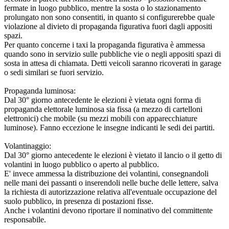
fermate in luogo pubblico, mentre la sosta o lo stazionamento
prolungato non sono consentiti, in quanto si configurerebbe quale
violazione al divieto di propaganda figurativa fuori dagli appositi
spazi.
Per quanto concerne i taxi la propaganda figurativa è ammessa
quando sono in servizio sulle pubbliche vie o negli appositi spazi di
sosta in attesa di chiamata. Detti veicoli saranno ricoverati in garage
o sedi similari se fuori servizio.
Propaganda luminosa:
Dal 30° giorno antecedente le elezioni è vietata ogni forma di
propaganda elettorale luminosa sia fissa (a mezzo di cartelloni
elettronici) che mobile (su mezzi mobili con apparecchiature
luminose). Fanno eccezione le insegne indicanti le sedi dei partiti.
Volantinaggio:
Dal 30° giorno antecedente le elezioni è vietato il lancio o il getto di
volantini in luogo pubblico o aperto al pubblico.
E' invece ammessa la distribuzione dei volantini, consegnandoli
nelle mani dei passanti o inserendoli nelle buche delle lettere, salva
la richiesta di autorizzazione relativa all'eventuale occupazione del
suolo pubblico, in presenza di postazioni fisse.
Anche i volantini devono riportare il nominativo del committente
responsabile.