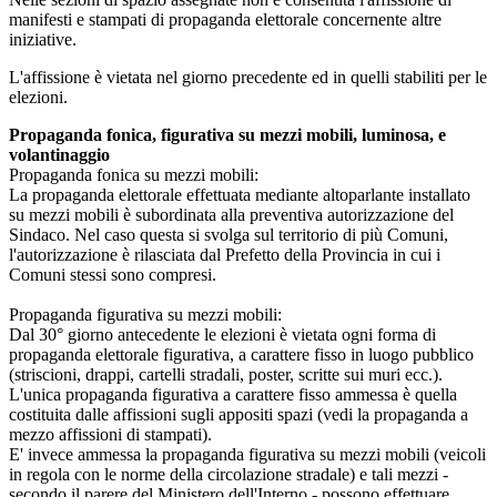
manifesti e stampati di propaganda elettorale concernente altre
iniziative.
L'affissione è vietata nel giorno precedente ed in quelli stabiliti per le
elezioni.
Propaganda fonica, figurativa su mezzi mobili, luminosa, e
volantinaggio
Propaganda fonica su mezzi mobili:
La propaganda elettorale effettuata mediante altoparlante installato
su mezzi mobili è subordinata alla preventiva autorizzazione del
Sindaco. Nel caso questa si svolga sul territorio di più Comuni,
l'autorizzazione è rilasciata dal Prefetto della Provincia in cui i
Comuni stessi sono compresi.
Propaganda figurativa su mezzi mobili:
Dal 30° giorno antecedente le elezioni è vietata ogni forma di
propaganda elettorale figurativa, a carattere fisso in luogo pubblico
(striscioni, drappi, cartelli stradali, poster, scritte sui muri ecc.).
L'unica propaganda figurativa a carattere fisso ammessa è quella
costituita dalle affissioni sugli appositi spazi (vedi la propaganda a
mezzo affissioni di stampati).
E' invece ammessa la propaganda figurativa su mezzi mobili (veicoli
in regola con le norme della circolazione stradale) e tali mezzi -
secondo il parere del Ministero dell'Interno - possono effettuare