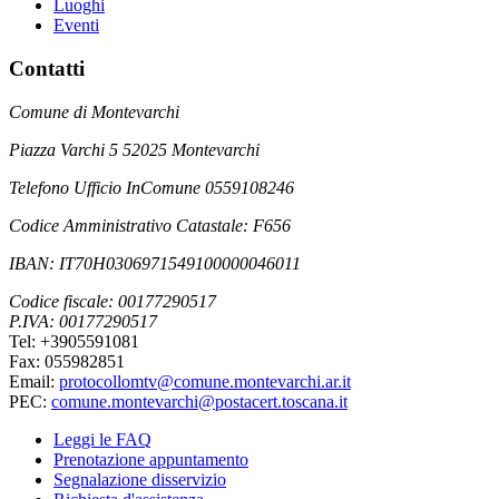
Luoghi
Eventi
Contatti
Comune di Montevarchi
Piazza Varchi 5 52025 Montevarchi
Telefono Ufficio InComune 0559108246
Codice Amministrativo Catastale: F656
IBAN: IT70H0306971549100000046011
Codice fiscale: 00177290517
P.IVA: 00177290517
Tel: +3905591081
Fax: 055982851
Email:
protocollomtv@comune.montevarchi.ar.it
PEC:
comune.montevarchi@postacert.toscana.it
Leggi le FAQ
Prenotazione appuntamento
Segnalazione disservizio