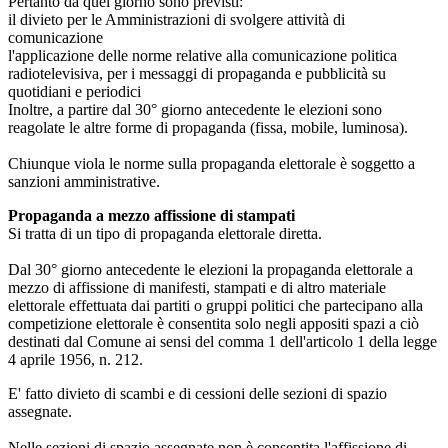
Pertanto da quel giorno sono previsti:
il divieto per le Amministrazioni di svolgere attività di
comunicazione
l'applicazione delle norme relative alla comunicazione politica
radiotelevisiva, per i messaggi di propaganda e pubblicità su
quotidiani e periodici
Inoltre, a partire dal 30° giorno antecedente le elezioni sono
reagolate le altre forme di propaganda (fissa, mobile, luminosa).
Chiunque viola le norme sulla propaganda elettorale è soggetto a
sanzioni amministrative.
Propaganda a mezzo affissione di stampati
Si tratta di un tipo di propaganda elettorale diretta.
Dal 30° giorno antecedente le elezioni la propaganda elettorale a
mezzo di affissione di manifesti, stampati e di altro materiale
elettorale effettuata dai partiti o gruppi politici che partecipano alla
competizione elettorale è consentita solo negli appositi spazi a ciò
destinati dal Comune ai sensi del comma 1 dell'articolo 1 della legge
4 aprile 1956, n. 212.
E' fatto divieto di scambi e di cessioni delle sezioni di spazio
assegnate.
Nelle sezioni di spazio assegnate non è consentita l'affissione di