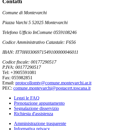
Contatti
Comune di Montevarchi
Piazza Varchi 5 52025 Montevarchi
Telefono Ufficio InComune 0559108246
Codice Amministrativo Catastale: F656
IBAN: IT70H0306971549100000046011
Codice fiscale: 00177290517
P.IVA: 00177290517
Tel: +3905591081
Fax: 055982851
Email:
protocollomtv@comune.montevarchi.ar.it
PEC:
comune.montevarchi@postacert.toscana.it
Leggi le FAQ
Prenotazione appuntamento
Segnalazione disservizio
Richiesta d'assistenza
Amministrazione trasparente
Informativa privacy