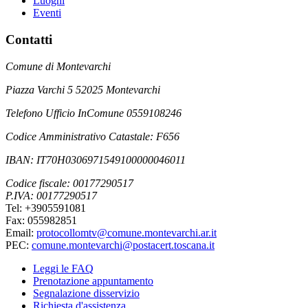
Luoghi
Eventi
Contatti
Comune di Montevarchi
Piazza Varchi 5 52025 Montevarchi
Telefono Ufficio InComune 0559108246
Codice Amministrativo Catastale: F656
IBAN: IT70H0306971549100000046011
Codice fiscale: 00177290517
P.IVA: 00177290517
Tel: +3905591081
Fax: 055982851
Email:
protocollomtv@comune.montevarchi.ar.it
PEC:
comune.montevarchi@postacert.toscana.it
Leggi le FAQ
Prenotazione appuntamento
Segnalazione disservizio
Richiesta d'assistenza