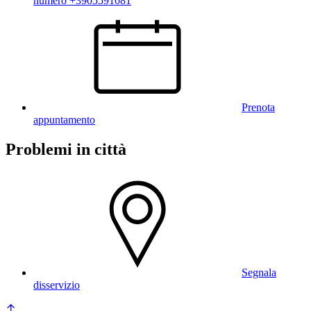
numero +3905591081
Prenota
appuntamento
Problemi in città
Segnala
disservizio