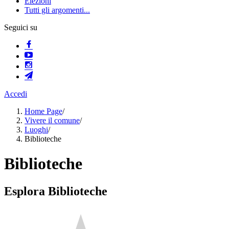
Elezioni
Tutti gli argomenti...
Seguici su
Accedi
Home Page
/
Vivere il comune
/
Luoghi
/
Biblioteche
Biblioteche
Esplora Biblioteche