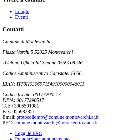
Luoghi
Eventi
Contatti
Comune di Montevarchi
Piazza Varchi 5 52025 Montevarchi
Telefono Ufficio InComune 0559108246
Codice Amministrativo Catastale: F656
IBAN: IT70H0306971549100000046011
Codice fiscale: 00177290517
P.IVA: 00177290517
Tel: +3905591081
Fax: 055982851
Email:
protocollomtv@comune.montevarchi.ar.it
PEC:
comune.montevarchi@postacert.toscana.it
Leggi le FAQ
Prenotazione appuntamento