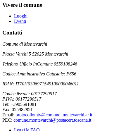
Vivere il comune
Luoghi
Eventi
Contatti
Comune di Montevarchi
Piazza Varchi 5 52025 Montevarchi
Telefono Ufficio InComune 0559108246
Codice Amministrativo Catastale: F656
IBAN: IT70H0306971549100000046011
Codice fiscale: 00177290517
P.IVA: 00177290517
Tel: +3905591081
Fax: 055982851
Email:
protocollomtv@comune.montevarchi.ar.it
PEC:
comune.montevarchi@postacert.toscana.it
Leggi le FAQ