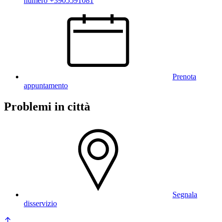
numero +3905591081
Prenota
appuntamento
Problemi in città
Segnala
disservizio