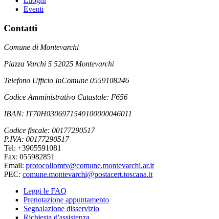
Luoghi
Eventi
Contatti
Comune di Montevarchi
Piazza Varchi 5 52025 Montevarchi
Telefono Ufficio InComune 0559108246
Codice Amministrativo Catastale: F656
IBAN: IT70H0306971549100000046011
Codice fiscale: 00177290517
P.IVA: 00177290517
Tel: +3905591081
Fax: 055982851
Email:
protocollomtv@comune.montevarchi.ar.it
PEC:
comune.montevarchi@postacert.toscana.it
Leggi le FAQ
Prenotazione appuntamento
Segnalazione disservizio
Richiesta d'assistenza