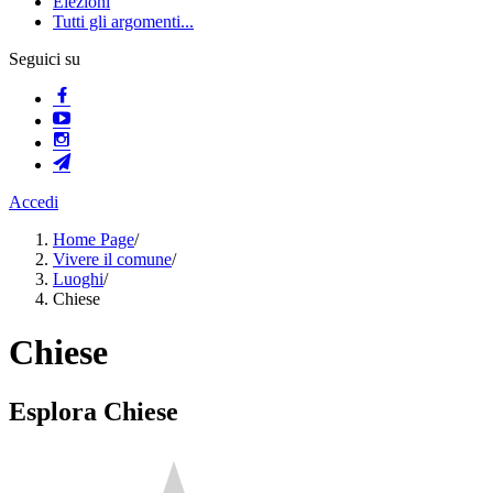
Elezioni
Tutti gli argomenti...
Seguici su
Accedi
Home Page
/
Vivere il comune
/
Luoghi
/
Chiese
Chiese
Esplora Chiese