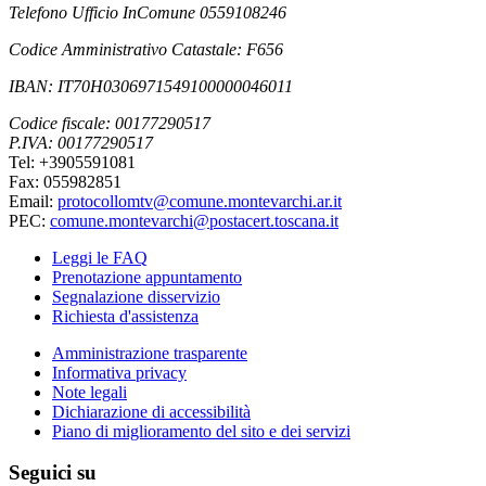
Telefono Ufficio InComune 0559108246
Codice Amministrativo Catastale: F656
IBAN: IT70H0306971549100000046011
Codice fiscale: 00177290517
P.IVA: 00177290517
Tel: +3905591081
Fax: 055982851
Email:
protocollomtv@comune.montevarchi.ar.it
PEC:
comune.montevarchi@postacert.toscana.it
Leggi le FAQ
Prenotazione appuntamento
Segnalazione disservizio
Richiesta d'assistenza
Amministrazione trasparente
Informativa privacy
Note legali
Dichiarazione di accessibilità
Piano di miglioramento del sito e dei servizi
Seguici su