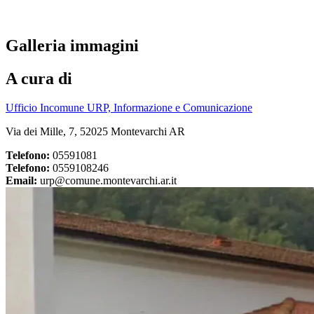
Galleria immagini
A cura di
Ufficio Incomune URP, Informazione e Comunicazione
Via dei Mille, 7, 52025 Montevarchi AR
Telefono:
05591081
Telefono:
0559108246
Email:
urp@comune.montevarchi.ar.it