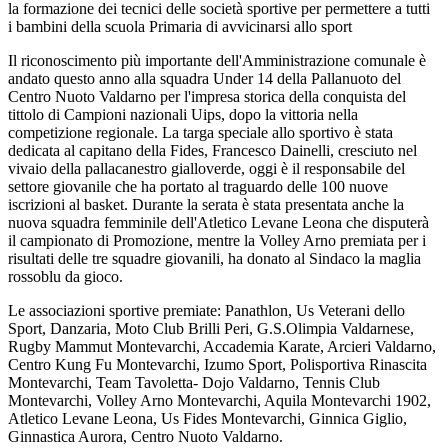
la formazione dei tecnici delle società sportive per permettere a tutti
i bambini della scuola Primaria di avvicinarsi allo sport
Il riconoscimento più importante dell'Amministrazione comunale è
andato questo anno alla squadra Under 14 della Pallanuoto del
Centro Nuoto Valdarno per l'impresa storica della conquista del
tittolo di Campioni nazionali Uips, dopo la vittoria nella
competizione regionale. La targa speciale allo sportivo è stata
dedicata al capitano della Fides, Francesco Dainelli, cresciuto nel
vivaio della pallacanestro gialloverde, oggi è il responsabile del
settore giovanile che ha portato al traguardo delle 100 nuove
iscrizioni al basket. Durante la serata è stata presentata anche la
nuova squadra femminile dell'Atletico Levane Leona che disputerà
il campionato di Promozione, mentre la Volley Arno premiata per i
risultati delle tre squadre giovanili, ha donato al Sindaco la maglia
rossoblu da gioco.
Le associazioni sportive premiate: Panathlon, Us Veterani dello
Sport, Danzaria, Moto Club Brilli Peri, G.S.Olimpia Valdarnese,
Rugby Mammut Montevarchi, Accademia Karate, Arcieri Valdarno,
Centro Kung Fu Montevarchi, Izumo Sport, Polisportiva Rinascita
Montevarchi, Team Tavoletta- Dojo Valdarno, Tennis Club
Montevarchi, Volley Arno Montevarchi, Aquila Montevarchi 1902,
Atletico Levane Leona, Us Fides Montevarchi, Ginnica Giglio,
Ginnastica Aurora, Centro Nuoto Valdarno.