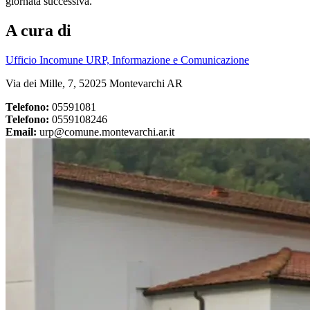
giornata successiva.
A cura di
Ufficio Incomune URP, Informazione e Comunicazione
Via dei Mille, 7, 52025 Montevarchi AR
Telefono:
05591081
Telefono:
0559108246
Email:
urp@comune.montevarchi.ar.it