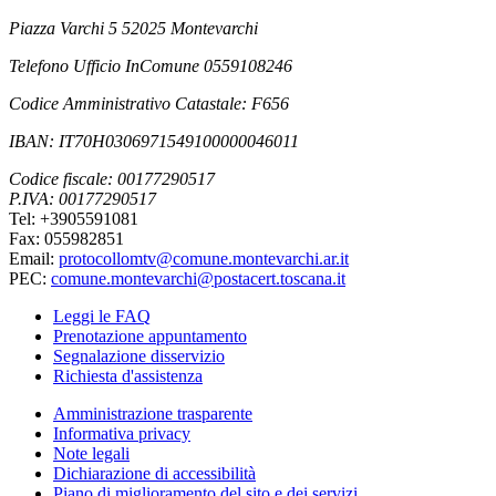
Piazza Varchi 5 52025 Montevarchi
Telefono Ufficio InComune 0559108246
Codice Amministrativo Catastale: F656
IBAN: IT70H0306971549100000046011
Codice fiscale: 00177290517
P.IVA: 00177290517
Tel: +3905591081
Fax: 055982851
Email:
protocollomtv@comune.montevarchi.ar.it
PEC:
comune.montevarchi@postacert.toscana.it
Leggi le FAQ
Prenotazione appuntamento
Segnalazione disservizio
Richiesta d'assistenza
Amministrazione trasparente
Informativa privacy
Note legali
Dichiarazione di accessibilità
Piano di miglioramento del sito e dei servizi