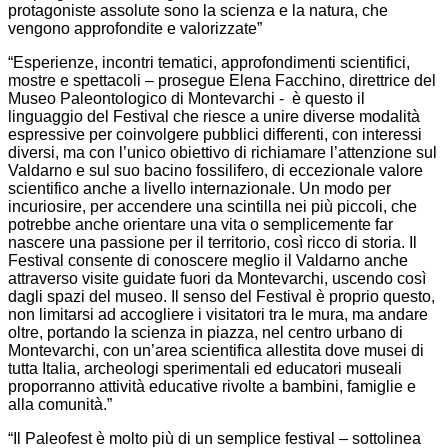
protagoniste assolute sono la scienza e la natura, che
vengono approfondite e valorizzate”
“Esperienze, incontri tematici, approfondimenti scientifici,
mostre e spettacoli – prosegue Elena Facchino, direttrice del
Museo Paleontologico di Montevarchi - è questo il
linguaggio del Festival che riesce a unire diverse modalità
espressive per coinvolgere pubblici differenti, con interessi
diversi, ma con l’unico obiettivo di richiamare l’attenzione sul
Valdarno e sul suo bacino fossilifero, di eccezionale valore
scientifico anche a livello internazionale. Un modo per
incuriosire, per accendere una scintilla nei più piccoli, che
potrebbe anche orientare una vita o semplicemente far
nascere una passione per il territorio, così ricco di storia. Il
Festival consente di conoscere meglio il Valdarno anche
attraverso visite guidate fuori da Montevarchi, uscendo così
dagli spazi del museo. Il senso del Festival è proprio questo,
non limitarsi ad accogliere i visitatori tra le mura, ma andare
oltre, portando la scienza in piazza, nel centro urbano di
Montevarchi, con un’area scientifica allestita dove musei di
tutta Italia, archeologi sperimentali ed educatori museali
proporranno attività educative rivolte a bambini, famiglie e
alla comunità.”
“Il Paleofest è molto più di un semplice festival – sottolinea