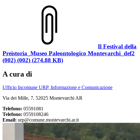
Il Festival della
Preistoria_Museo Paleontologico Montevarchi_def2
(002) (002) (274.88 KB)
A cura di
Ufficio Incomune URP, Informazione e Comunicazione
Via dei Mille, 7, 52025 Montevarchi AR
Telefono:
05591081
Telefono:
0559108246
Email:
urp@comune.montevarchi.ar.it