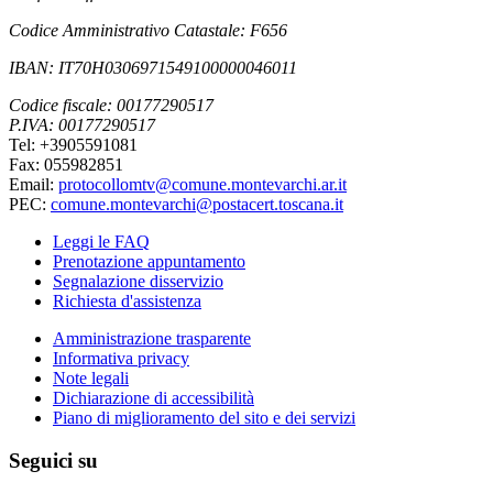
Codice Amministrativo Catastale: F656
IBAN: IT70H0306971549100000046011
Codice fiscale: 00177290517
P.IVA: 00177290517
Tel: +3905591081
Fax: 055982851
Email:
protocollomtv@comune.montevarchi.ar.it
PEC:
comune.montevarchi@postacert.toscana.it
Leggi le FAQ
Prenotazione appuntamento
Segnalazione disservizio
Richiesta d'assistenza
Amministrazione trasparente
Informativa privacy
Note legali
Dichiarazione di accessibilità
Piano di miglioramento del sito e dei servizi
Seguici su