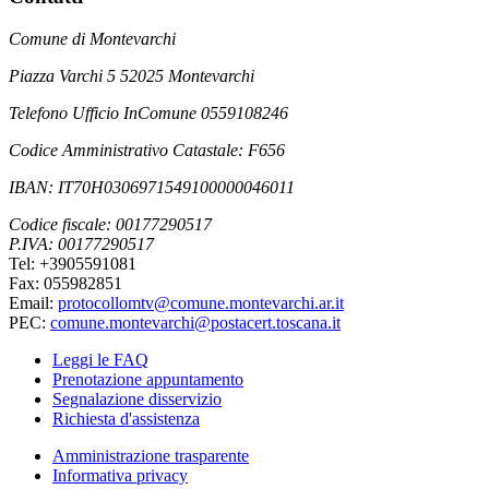
Comune di Montevarchi
Piazza Varchi 5 52025 Montevarchi
Telefono Ufficio InComune 0559108246
Codice Amministrativo Catastale: F656
IBAN: IT70H0306971549100000046011
Codice fiscale: 00177290517
P.IVA: 00177290517
Tel: +3905591081
Fax: 055982851
Email:
protocollomtv@comune.montevarchi.ar.it
PEC:
comune.montevarchi@postacert.toscana.it
Leggi le FAQ
Prenotazione appuntamento
Segnalazione disservizio
Richiesta d'assistenza
Amministrazione trasparente
Informativa privacy