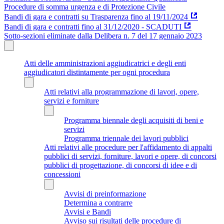
Procedure di somma urgenza e di Protezione Civile
Bandi di gara e contratti su Trasparenza fino al 19/11/2024
Bandi di gara e contratti fino al 31/12/2020 - SCADUTI
Sotto-sezioni eliminate dalla Delibera n. 7 del 17 gennaio 2023
Atti delle amministrazioni aggiudicatrici e degli enti
aggiudicatori distintamente per ogni procedura
Atti relativi alla programmazione di lavori, opere,
servizi e forniture
Programma biennale degli acquisiti di beni e
servizi
Programma triennale dei lavori pubblici
Atti relativi alle procedure per l'affidamento di appalti
pubblici di servizi, forniture, lavori e opere, di concorsi
pubblici di progettazione, di concorsi di idee e di
concessioni
Avvisi di preinformazione
Determina a contrarre
Avvisi e Bandi
Avviso sui risultati delle procedure di