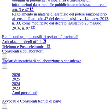
obblighi di pubblicita', trasparenza e diffusione di
informazioni da parte delle pubbliche amministrazioni - vedi
artt. 3 e 47
Regolamento in materia di esercizio del potere sanzionatorio
ai sensi dell’articolo 47 del decreto legislativo 14 marzo 2013,
n. 33, come modificato dal decreto legislativo 25 maggio
2016, n. 97
Rendiconti gruppi consiliari regionali/provinciali
Articolazione degli uffici
Telefono e Posta elettronica
Consulenti e collaboratori
Titolari di incarichi di collaborazione o consulenza
2026
2025
2024
2023
Anni precedenti
Avvocati e Consulenti tecnici di parte