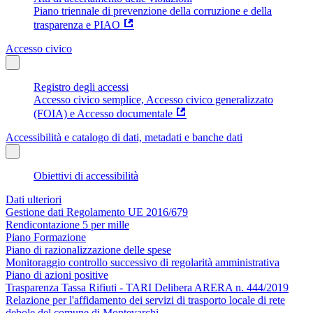
Piano triennale di prevenzione della corruzione e della
trasparenza e PIAO
Accesso civico
Registro degli accessi
Accesso civico semplice, Accesso civico generalizzato
(FOIA) e Accesso documentale
Accessibilità e catalogo di dati, metadati e banche dati
Obiettivi di accessibilità
Dati ulteriori
Gestione dati Regolamento UE 2016/679
Rendicontazione 5 per mille
Piano Formazione
Piano di razionalizzazione delle spese
Monitoraggio controllo successivo di regolarità amministrativa
Piano di azioni positive
Trasparenza Tassa Rifiuti - TARI Delibera ARERA n. 444/2019
Relazione per l'affidamento dei servizi di trasporto locale di rete
debole del comune di Montevarchi