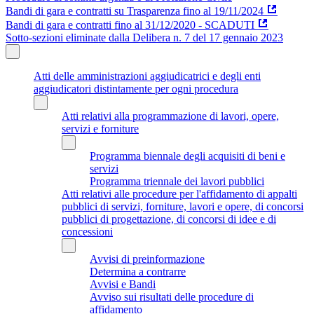
Bandi di gara e contratti su Trasparenza fino al 19/11/2024
Bandi di gara e contratti fino al 31/12/2020 - SCADUTI
Sotto-sezioni eliminate dalla Delibera n. 7 del 17 gennaio 2023
Atti delle amministrazioni aggiudicatrici e degli enti
aggiudicatori distintamente per ogni procedura
Atti relativi alla programmazione di lavori, opere,
servizi e forniture
Programma biennale degli acquisiti di beni e
servizi
Programma triennale dei lavori pubblici
Atti relativi alle procedure per l'affidamento di appalti
pubblici di servizi, forniture, lavori e opere, di concorsi
pubblici di progettazione, di concorsi di idee e di
concessioni
Avvisi di preinformazione
Determina a contrarre
Avvisi e Bandi
Avviso sui risultati delle procedure di
affidamento