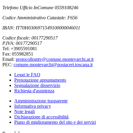
Telefono Ufficio InComune 0559108246
Codice Amministrativo Catastale: F656
IBAN: IT70H0306971549100000046011
Codice fiscale: 00177290517
P.IVA: 00177290517
Tel: +3905591081
Fax: 055982851
Email:
protocollomtv@comune.montevarchi.ar.it
PEC:
comune.montevarchi@postacert.toscana.it
Leggi le FAQ
Prenotazione appuntamento
Segnalazione disservizio
Richiesta d'assistenza
Amministrazione trasparente
Informativa privacy
Note legali
Dichiarazione di accessibilità
Piano di miglioramento del sito e dei servizi