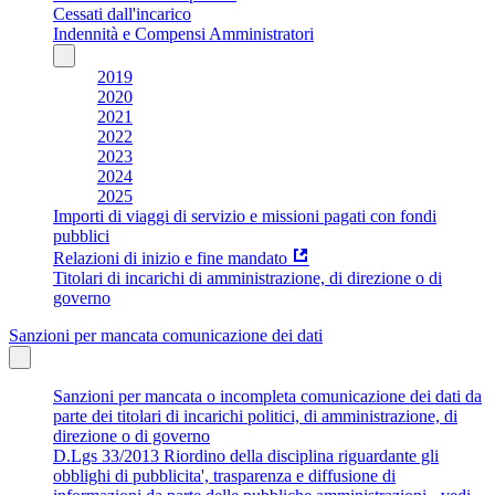
Cessati dall'incarico
Indennità e Compensi Amministratori
2019
2020
2021
2022
2023
2024
2025
Importi di viaggi di servizio e missioni pagati con fondi
pubblici
Relazioni di inizio e fine mandato
Titolari di incarichi di amministrazione, di direzione o di
governo
Sanzioni per mancata comunicazione dei dati
Sanzioni per mancata o incompleta comunicazione dei dati da
parte dei titolari di incarichi politici, di amministrazione, di
direzione o di governo
D.Lgs 33/2013 Riordino della disciplina riguardante gli
obblighi di pubblicita', trasparenza e diffusione di