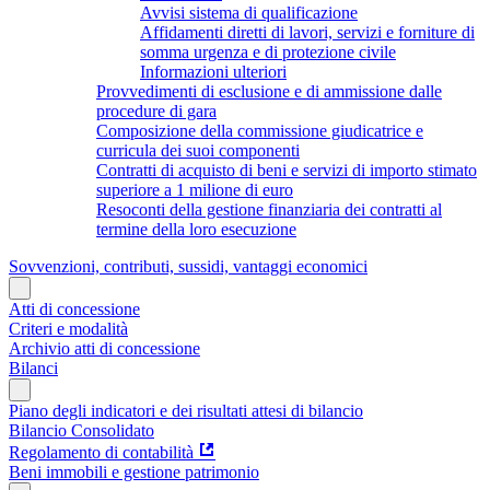
Avvisi sistema di qualificazione
Affidamenti diretti di lavori, servizi e forniture di
somma urgenza e di protezione civile
Informazioni ulteriori
Provvedimenti di esclusione e di ammissione dalle
procedure di gara
Composizione della commissione giudicatrice e
curricula dei suoi componenti
Contratti di acquisto di beni e servizi di importo stimato
superiore a 1 milione di euro
Resoconti della gestione finanziaria dei contratti al
termine della loro esecuzione
Sovvenzioni, contributi, sussidi, vantaggi economici
Atti di concessione
Criteri e modalità
Archivio atti di concessione
Bilanci
Piano degli indicatori e dei risultati attesi di bilancio
Bilancio Consolidato
Regolamento di contabilità
Beni immobili e gestione patrimonio