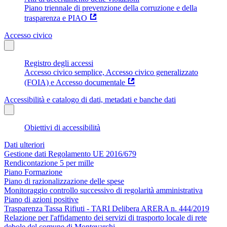
Piano triennale di prevenzione della corruzione e della
trasparenza e PIAO
Accesso civico
Registro degli accessi
Accesso civico semplice, Accesso civico generalizzato
(FOIA) e Accesso documentale
Accessibilità e catalogo di dati, metadati e banche dati
Obiettivi di accessibilità
Dati ulteriori
Gestione dati Regolamento UE 2016/679
Rendicontazione 5 per mille
Piano Formazione
Piano di razionalizzazione delle spese
Monitoraggio controllo successivo di regolarità amministrativa
Piano di azioni positive
Trasparenza Tassa Rifiuti - TARI Delibera ARERA n. 444/2019
Relazione per l'affidamento dei servizi di trasporto locale di rete
debole del comune di Montevarchi