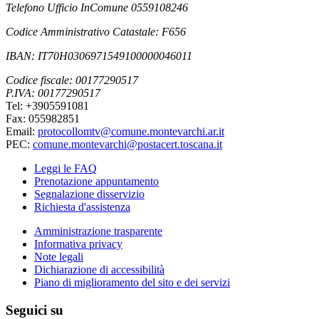
Telefono Ufficio InComune 0559108246
Codice Amministrativo Catastale: F656
IBAN: IT70H0306971549100000046011
Codice fiscale: 00177290517
P.IVA: 00177290517
Tel: +3905591081
Fax: 055982851
Email:
protocollomtv@comune.montevarchi.ar.it
PEC:
comune.montevarchi@postacert.toscana.it
Leggi le FAQ
Prenotazione appuntamento
Segnalazione disservizio
Richiesta d'assistenza
Amministrazione trasparente
Informativa privacy
Note legali
Dichiarazione di accessibilità
Piano di miglioramento del sito e dei servizi
Seguici su