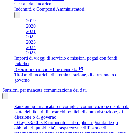
Cessati dall'incarico
Indennità e Compensi Amministratori
2019
2020
2021
2022
2023
2024
2025
Importi di viaggi di servizio e missioni pagati con fondi
pubblici
Relazioni di inizio e fine mandato
Titolari di incarichi di amministrazione, di direzione o di
governo
Sanzioni per mancata comunicazione dei dati
Sanzioni per mancata o incompleta comunicazione dei dati da
parte dei titolari di incarichi politici, di amministrazione, di
direzione o di governo
D.Lgs 33/2013 Riordino della disciplina riguardante gli
obblighi di pubblicita', trasparenza e diffusione di