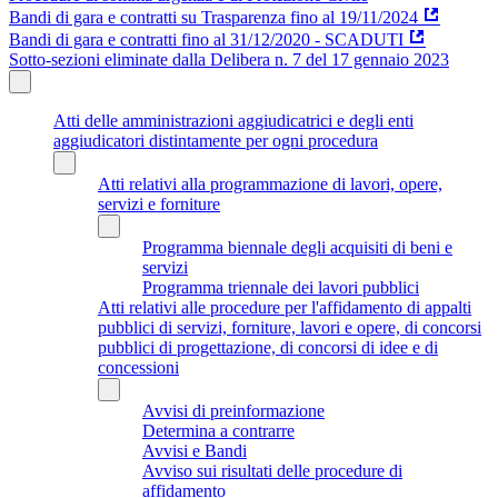
Bandi di gara e contratti su Trasparenza fino al 19/11/2024
Bandi di gara e contratti fino al 31/12/2020 - SCADUTI
Sotto-sezioni eliminate dalla Delibera n. 7 del 17 gennaio 2023
Atti delle amministrazioni aggiudicatrici e degli enti
aggiudicatori distintamente per ogni procedura
Atti relativi alla programmazione di lavori, opere,
servizi e forniture
Programma biennale degli acquisiti di beni e
servizi
Programma triennale dei lavori pubblici
Atti relativi alle procedure per l'affidamento di appalti
pubblici di servizi, forniture, lavori e opere, di concorsi
pubblici di progettazione, di concorsi di idee e di
concessioni
Avvisi di preinformazione
Determina a contrarre
Avvisi e Bandi
Avviso sui risultati delle procedure di
affidamento