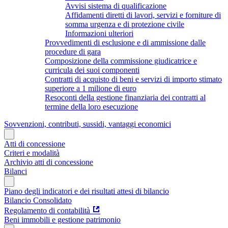
Avvisi sistema di qualificazione
Affidamenti diretti di lavori, servizi e forniture di
somma urgenza e di protezione civile
Informazioni ulteriori
Provvedimenti di esclusione e di ammissione dalle
procedure di gara
Composizione della commissione giudicatrice e
curricula dei suoi componenti
Contratti di acquisto di beni e servizi di importo stimato
superiore a 1 milione di euro
Resoconti della gestione finanziaria dei contratti al
termine della loro esecuzione
Sovvenzioni, contributi, sussidi, vantaggi economici
Atti di concessione
Criteri e modalità
Archivio atti di concessione
Bilanci
Piano degli indicatori e dei risultati attesi di bilancio
Bilancio Consolidato
Regolamento di contabilità
Beni immobili e gestione patrimonio