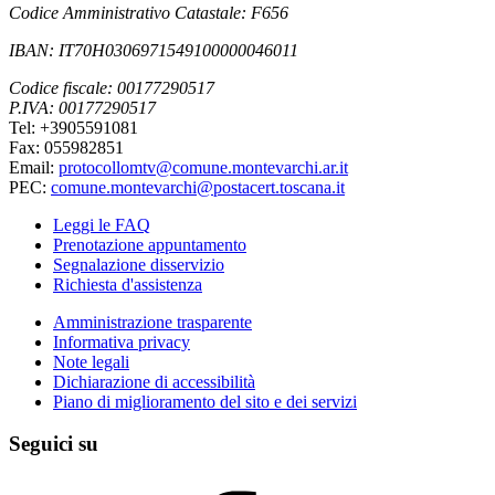
Codice Amministrativo Catastale: F656
IBAN: IT70H0306971549100000046011
Codice fiscale: 00177290517
P.IVA: 00177290517
Tel: +3905591081
Fax: 055982851
Email:
protocollomtv@comune.montevarchi.ar.it
PEC:
comune.montevarchi@postacert.toscana.it
Leggi le FAQ
Prenotazione appuntamento
Segnalazione disservizio
Richiesta d'assistenza
Amministrazione trasparente
Informativa privacy
Note legali
Dichiarazione di accessibilità
Piano di miglioramento del sito e dei servizi
Seguici su