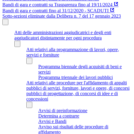
Bandi di gara e contratti su Trasparenza fino al 19/11/2024
Bandi di gara e contratti fino al 31/12/2020 - SCADUTI
Sotto-sezioni eliminate dalla Delibera n. 7 del 17 gennaio 2023
Atti delle amministrazioni aggiudicatrici e degli enti
aggiudicatori distintamente per ogni procedura
Atti relativi alla programmazione di lavori, opere,
servizi e forniture
Programma biennale degli acquisiti di beni e
servizi
Programma triennale dei lavori pubblici
Atti relativi alle procedure per l'affidamento di appalti
pubblici di servizi, forniture, lavori e opere, di concorsi
pubblici di progettazione, di concorsi di idee e di
concessioni
Avvisi di preinformazione
Determina a contrarre
Avvisi e Bandi
Avviso sui risultati delle procedure di
affidamento