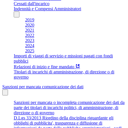
Cessati dall'incarico
Indennità e Compensi Amministratori
2019
2020
2021
2022
2023
2024
2025
Importi di viaggi di servizio e missioni pagati con fondi
pubblici
Relazioni di inizio e fine mandato
Titolari di incarichi di amministrazione, di direzione o di
governo
Sanzioni per mancata comunicazione dei dati
Sanzioni per mancata o incompleta comunicazione dei dati da
parte dei titolari di incarichi politici, di amministrazione, di
direzione o di governo
D.Lgs 33/2013 Riordino della disciplina riguardante gli
obblighi di pubblicita', trasparenza e diffusione di