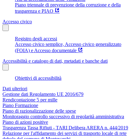
Piano triennale di prevenzione della corruzione e della
trasparenza e PIAO
Accesso civico
Registro degli accessi
Accesso civico semplice, Accesso civico generalizzato
(FOIA) e Accesso documentale
Accessibilità e catalogo di dati, metadati e banche dati
Obiettivi di accessibilità
Dati ulteriori
Gestione dati Regolamento UE 2016/679
Rendicontazione 5 per mille
Piano Formazione
Piano di razionalizzazione delle spese
Monitoraggio controllo successivo di regolarità amministrativa
Piano di azioni positive
Trasparenza Tassa Rifiuti - TARI Delibera ARERA n. 444/2019
Relazione per l'affidamento dei servizi di trasporto locale di rete
debole del comune di Montevarchi