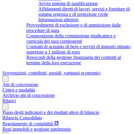
Avvisi sistema di qualificazione
Affidamenti diretti di lavori, servizi e forniture di
somma urgenza e di protezione civile
Informazioni ulteriori
Provvedimenti di esclusione e di ammissione dalle
procedure di gara
Composizione della commissione giudicatrice e
curricula dei suoi componenti
Contratti di acquisto di beni e servizi di importo stimato
superiore a 1 milione di euro
Resoconti della gestione finanziaria dei contratti al
termine della loro esecuzione
Sovvenzioni, contributi, sussidi, vantaggi economici
Atti di concessione
Criteri e modalità
Archivio atti di concessione
Bilanci
Piano degli indicatori e dei risultati attesi di bilancio
Bilancio Consolidato
Regolamento di contabilità
Beni immobili e gestione patrimonio