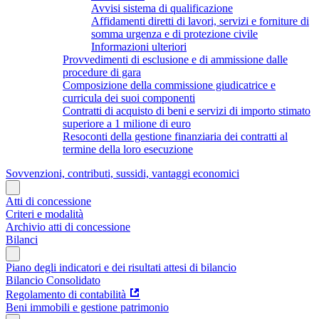
Avvisi sistema di qualificazione
Affidamenti diretti di lavori, servizi e forniture di
somma urgenza e di protezione civile
Informazioni ulteriori
Provvedimenti di esclusione e di ammissione dalle
procedure di gara
Composizione della commissione giudicatrice e
curricula dei suoi componenti
Contratti di acquisto di beni e servizi di importo stimato
superiore a 1 milione di euro
Resoconti della gestione finanziaria dei contratti al
termine della loro esecuzione
Sovvenzioni, contributi, sussidi, vantaggi economici
Atti di concessione
Criteri e modalità
Archivio atti di concessione
Bilanci
Piano degli indicatori e dei risultati attesi di bilancio
Bilancio Consolidato
Regolamento di contabilità
Beni immobili e gestione patrimonio