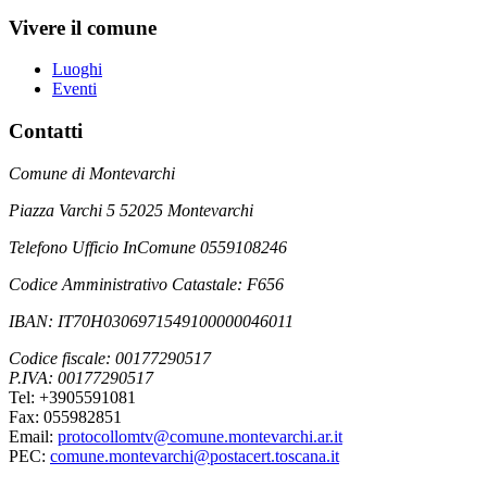
Vivere il comune
Luoghi
Eventi
Contatti
Comune di Montevarchi
Piazza Varchi 5 52025 Montevarchi
Telefono Ufficio InComune 0559108246
Codice Amministrativo Catastale: F656
IBAN: IT70H0306971549100000046011
Codice fiscale: 00177290517
P.IVA: 00177290517
Tel: +3905591081
Fax: 055982851
Email:
protocollomtv@comune.montevarchi.ar.it
PEC:
comune.montevarchi@postacert.toscana.it