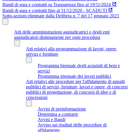
Bandi di gara e contratti su Trasparenza fino al 19/11/2024
Bandi di gara e contratti fino al 31/12/2020 - SCADUTI
Sotto-sezioni eliminate dalla Delibera n. 7 del 17 gennaio 2023
Atti delle amministrazioni aggiudicatrici e degli enti
aggiudicatori distintamente per ogni procedura
Atti relativi alla programmazione di lavori, opere,
servizi e forniture
Programma biennale degli acquisiti di beni e
servizi
Programma triennale dei lavori pubblici
Atti relativi alle procedure per l'affidamento di appalti
pubblici di servizi, forniture, lavori e opere, di concorsi
pubblici di progettazione, di concorsi di idee e di
concessioni
Avvisi di preinformazione
Determina a contrarre
Avvisi e Bandi
Avviso sui risultati delle procedure di
affidamento