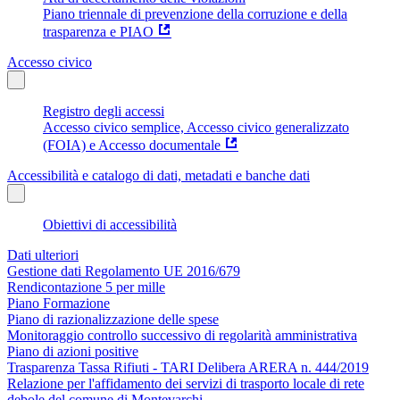
Piano triennale di prevenzione della corruzione e della
trasparenza e PIAO
Accesso civico
Registro degli accessi
Accesso civico semplice, Accesso civico generalizzato
(FOIA) e Accesso documentale
Accessibilità e catalogo di dati, metadati e banche dati
Obiettivi di accessibilità
Dati ulteriori
Gestione dati Regolamento UE 2016/679
Rendicontazione 5 per mille
Piano Formazione
Piano di razionalizzazione delle spese
Monitoraggio controllo successivo di regolarità amministrativa
Piano di azioni positive
Trasparenza Tassa Rifiuti - TARI Delibera ARERA n. 444/2019
Relazione per l'affidamento dei servizi di trasporto locale di rete
debole del comune di Montevarchi