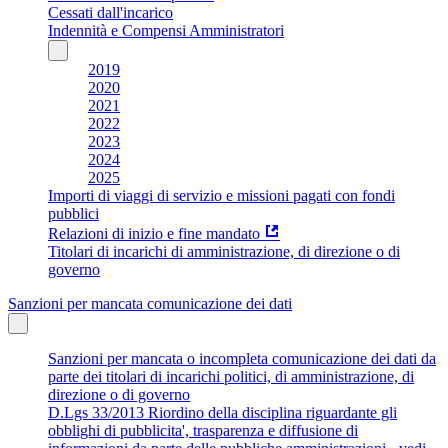
Cessati dall'incarico
Indennità e Compensi Amministratori
2019
2020
2021
2022
2023
2024
2025
Importi di viaggi di servizio e missioni pagati con fondi
pubblici
Relazioni di inizio e fine mandato
Titolari di incarichi di amministrazione, di direzione o di
governo
Sanzioni per mancata comunicazione dei dati
Sanzioni per mancata o incompleta comunicazione dei dati da
parte dei titolari di incarichi politici, di amministrazione, di
direzione o di governo
D.Lgs 33/2013 Riordino della disciplina riguardante gli
obblighi di pubblicita', trasparenza e diffusione di