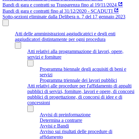
Bandi di gara e contratti su Trasparenza fino al 19/11/2024
Bandi di gara e contratti fino al 31/12/2020 - SCADUTI
Sotto-sezioni eliminate dalla Delibera n. 7 del 17 gennaio 2023
Atti delle amministrazioni aggiudicatrici e degli enti
aggiudicatori distintamente per ogni procedura
Atti relativi alla programmazione di lavori, opere,
servizi e forniture
Programma biennale degli acquisiti di beni e
servizi
Programma triennale dei lavori pubblici
Atti relativi alle procedure per l'affidamento di appalti
pubblici di servizi, forniture, lavori e opere, di concorsi
pubblici di progettazione, di concorsi di idee e di
concessioni
Avvisi di preinformazione
Determina a contrarre
Avvisi e Bandi
Avviso sui risultati delle procedure di
affidamento