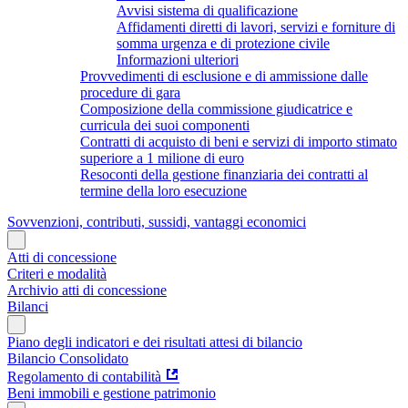
Avvisi sistema di qualificazione
Affidamenti diretti di lavori, servizi e forniture di
somma urgenza e di protezione civile
Informazioni ulteriori
Provvedimenti di esclusione e di ammissione dalle
procedure di gara
Composizione della commissione giudicatrice e
curricula dei suoi componenti
Contratti di acquisto di beni e servizi di importo stimato
superiore a 1 milione di euro
Resoconti della gestione finanziaria dei contratti al
termine della loro esecuzione
Sovvenzioni, contributi, sussidi, vantaggi economici
Atti di concessione
Criteri e modalità
Archivio atti di concessione
Bilanci
Piano degli indicatori e dei risultati attesi di bilancio
Bilancio Consolidato
Regolamento di contabilità
Beni immobili e gestione patrimonio