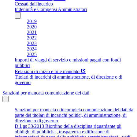
Cessati dall'incarico
Indennità e Compensi Amministratori
2019
2020
2021
2022
2023
2024
2025
Importi di viaggi di servizio e missioni pagati con fondi
pubblici
Relazioni di inizio e fine mandato
Titolari di incarichi di amministrazione, di direzione o di
governo
Sanzioni per mancata comunicazione dei dati
Sanzioni per mancata o incompleta comunicazione dei dati da
parte dei titolari di incarichi politici, di amministrazione, di
direzione o di governo
D.Lgs 33/2013 Riordino della disciplina riguardante gli
obblighi di pubblicita', trasparenza e diffusione di