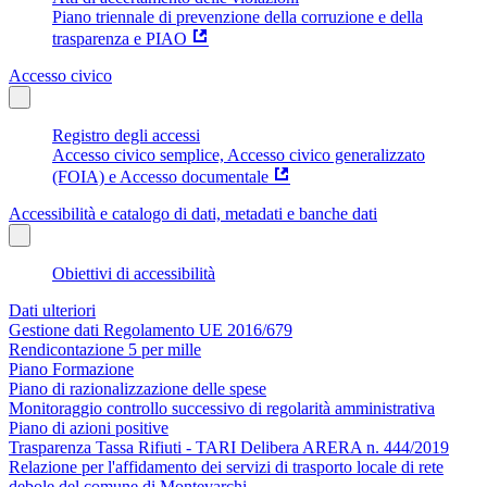
Piano triennale di prevenzione della corruzione e della
trasparenza e PIAO
Accesso civico
Registro degli accessi
Accesso civico semplice, Accesso civico generalizzato
(FOIA) e Accesso documentale
Accessibilità e catalogo di dati, metadati e banche dati
Obiettivi di accessibilità
Dati ulteriori
Gestione dati Regolamento UE 2016/679
Rendicontazione 5 per mille
Piano Formazione
Piano di razionalizzazione delle spese
Monitoraggio controllo successivo di regolarità amministrativa
Piano di azioni positive
Trasparenza Tassa Rifiuti - TARI Delibera ARERA n. 444/2019
Relazione per l'affidamento dei servizi di trasporto locale di rete
debole del comune di Montevarchi