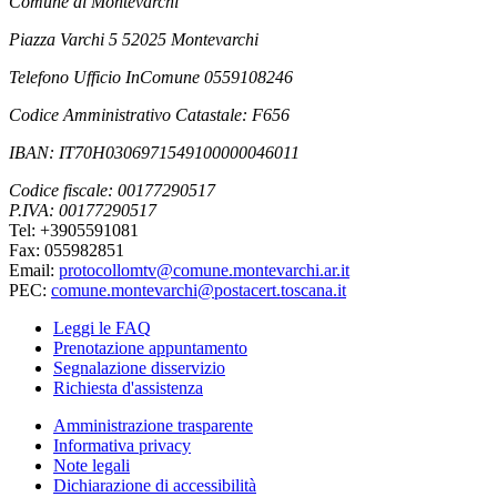
Comune di Montevarchi
Piazza Varchi 5 52025 Montevarchi
Telefono Ufficio InComune 0559108246
Codice Amministrativo Catastale: F656
IBAN: IT70H0306971549100000046011
Codice fiscale: 00177290517
P.IVA: 00177290517
Tel: +3905591081
Fax: 055982851
Email:
protocollomtv@comune.montevarchi.ar.it
PEC:
comune.montevarchi@postacert.toscana.it
Leggi le FAQ
Prenotazione appuntamento
Segnalazione disservizio
Richiesta d'assistenza
Amministrazione trasparente
Informativa privacy
Note legali
Dichiarazione di accessibilità