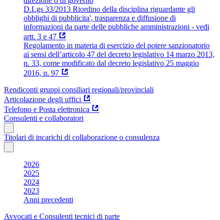
direzione o di governo
D.Lgs 33/2013 Riordino della disciplina riguardante gli
obblighi di pubblicita', trasparenza e diffusione di
informazioni da parte delle pubbliche amministrazioni - vedi
artt. 3 e 47
Regolamento in materia di esercizio del potere sanzionatorio
ai sensi dell’articolo 47 del decreto legislativo 14 marzo 2013,
n. 33, come modificato dal decreto legislativo 25 maggio
2016, n. 97
Rendiconti gruppi consiliari regionali/provinciali
Articolazione degli uffici
Telefono e Posta elettronica
Consulenti e collaboratori
Titolari di incarichi di collaborazione o consulenza
2026
2025
2024
2023
Anni precedenti
Avvocati e Consulenti tecnici di parte