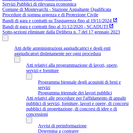
Servizi Pubblici di rilevanza economica
Comune di Montevarchi - Stazione Appaltante Qualificata
Procedure di somma urgenza e di Protezione Civile
Bandi di gara e contratti su Trasparenza fino al 19/11/2024
Bandi di gara e contratti fino al 31/12/2020 - SCADUTI
Sotto-sezioni eliminate dalla Delibera n. 7 del 17 gennaio 2023
Atti delle amministrazioni aggiudicatrici e degli enti
aggiudicatori distintamente per ogni procedura
Atti relativi alla programmazione di lavori, opere,
servizi e forniture
Programma biennale degli acquisiti di beni e
servizi
Programma triennale dei lavori pubblici
Atti relativi alle procedure per l'affidamento di appalti
pubblici di servizi, forniture, lavori e opere, di concorsi
pubblici di progettazione, di concorsi di idee e di
concessioni
Avvisi di preinformazione
Determina a contrarre