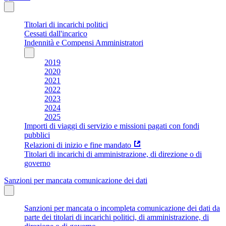
Titolari di incarichi politici
Cessati dall'incarico
Indennità e Compensi Amministratori
2019
2020
2021
2022
2023
2024
2025
Importi di viaggi di servizio e missioni pagati con fondi
pubblici
Relazioni di inizio e fine mandato
Titolari di incarichi di amministrazione, di direzione o di
governo
Sanzioni per mancata comunicazione dei dati
Sanzioni per mancata o incompleta comunicazione dei dati da
parte dei titolari di incarichi politici, di amministrazione, di