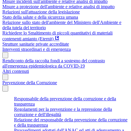
Misure incidenti sull'ambiente e relative analisi di impatto
Misure a protezione dell'ambiente e relative analisi di impatto
Relazioni sull'attuazione della legislazione
Stato della salute e della sicurezza umana
Relazione sullo stato dell'ambiente del Ministero dell'Ambiente e
della tutela del territorio
Richiedere lo Smaltimento di piccoli quantitativi di materiali
contenenti amianto (Eternit)
Strutture sanitarie private accreditate
Interventi straordinari e di emergenza
Rendiconto della raccolta fondi a sostegno del contrasto
all'emergenza epidemiologica da COVID-19
Altri contenuti
Prevenzione della Corruzione
Responsabile della prevenzione della corruzione e della
trasparenza
Regolamenti per la prevenzione e la repressione della
corruzione e dell'illegalità
Relazione del responsabile della prevenzione della corruzione
e della trasparenza
Provvedimenti adottati dall'ANAC ed atti di adeguamento a