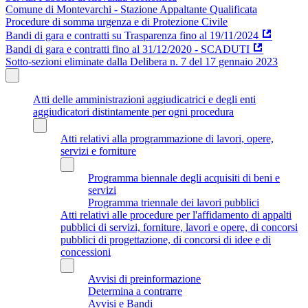
Comune di Montevarchi - Stazione Appaltante Qualificata
Procedure di somma urgenza e di Protezione Civile
Bandi di gara e contratti su Trasparenza fino al 19/11/2024
Bandi di gara e contratti fino al 31/12/2020 - SCADUTI
Sotto-sezioni eliminate dalla Delibera n. 7 del 17 gennaio 2023
Atti delle amministrazioni aggiudicatrici e degli enti
aggiudicatori distintamente per ogni procedura
Atti relativi alla programmazione di lavori, opere,
servizi e forniture
Programma biennale degli acquisiti di beni e
servizi
Programma triennale dei lavori pubblici
Atti relativi alle procedure per l'affidamento di appalti
pubblici di servizi, forniture, lavori e opere, di concorsi
pubblici di progettazione, di concorsi di idee e di
concessioni
Avvisi di preinformazione
Determina a contrarre
Avvisi e Bandi