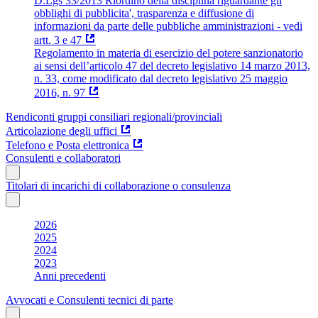
D.Lgs 33/2013 Riordino della disciplina riguardante gli
obblighi di pubblicita', trasparenza e diffusione di
informazioni da parte delle pubbliche amministrazioni - vedi
artt. 3 e 47
Regolamento in materia di esercizio del potere sanzionatorio
ai sensi dell’articolo 47 del decreto legislativo 14 marzo 2013,
n. 33, come modificato dal decreto legislativo 25 maggio
2016, n. 97
Rendiconti gruppi consiliari regionali/provinciali
Articolazione degli uffici
Telefono e Posta elettronica
Consulenti e collaboratori
Titolari di incarichi di collaborazione o consulenza
2026
2025
2024
2023
Anni precedenti
Avvocati e Consulenti tecnici di parte