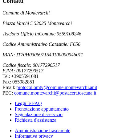
Contatti
Comune di Montevarchi
Piazza Varchi 5 52025 Montevarchi
Telefono Ufficio InComune 0559108246
Codice Amministrativo Catastale: F656
IBAN: IT70H0306971549100000046011
Codice fiscale: 00177290517
P.IVA: 00177290517
Tel: +3905591081
Fax: 055982851
Email:
protocollomtv@comune.montevarchi.ar.it
PEC:
comune.montevarchi@postacert.toscana.it
Leggi le FAQ
Prenotazione appuntamento
Segnalazione disservizio
Richiesta d'assistenza
Amministrazione trasparente
Informativa privacy