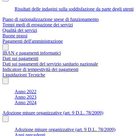
Risultati delle indagini sulla soddisfazione da parte degli utenti
Piano di razionalizzazione spese di funzionamento
Tempi medi di erogazione dei servizi
Qualità dei servizi
Buone prassi
Pagamenti dell'amministrazione
IBAN e pagamenti informatici
Dati sui pagamenti
Dati sui pagamenti del servizio sanitario nazionale
Indicatore di tempestività dei pagamenti
Liquidazioni Tecniche
Anno 2022
Anno 2023
Anno 2024
Adozione misure organizzative (art. 9 D.L. 78/2009)
Adozione misure organizzative (art. 9 D.L. 78/2009)
Anni precedenti