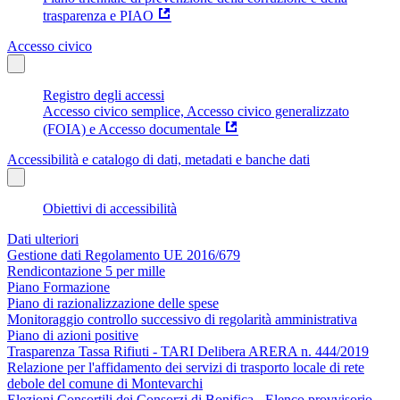
trasparenza e PIAO
Accesso civico
Registro degli accessi
Accesso civico semplice, Accesso civico generalizzato
(FOIA) e Accesso documentale
Accessibilità e catalogo di dati, metadati e banche dati
Obiettivi di accessibilità
Dati ulteriori
Gestione dati Regolamento UE 2016/679
Rendicontazione 5 per mille
Piano Formazione
Piano di razionalizzazione delle spese
Monitoraggio controllo successivo di regolarità amministrativa
Piano di azioni positive
Trasparenza Tassa Rifiuti - TARI Delibera ARERA n. 444/2019
Relazione per l'affidamento dei servizi di trasporto locale di rete
debole del comune di Montevarchi
Elezioni Consortili dei Consorzi di Bonifica - Elenco provvisorio