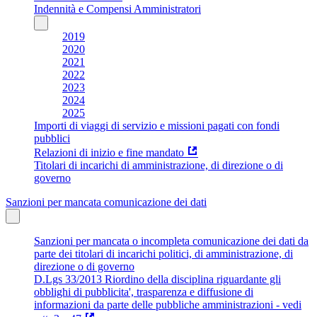
Indennità e Compensi Amministratori
2019
2020
2021
2022
2023
2024
2025
Importi di viaggi di servizio e missioni pagati con fondi
pubblici
Relazioni di inizio e fine mandato
Titolari di incarichi di amministrazione, di direzione o di
governo
Sanzioni per mancata comunicazione dei dati
Sanzioni per mancata o incompleta comunicazione dei dati da
parte dei titolari di incarichi politici, di amministrazione, di
direzione o di governo
D.Lgs 33/2013 Riordino della disciplina riguardante gli
obblighi di pubblicita', trasparenza e diffusione di
informazioni da parte delle pubbliche amministrazioni - vedi