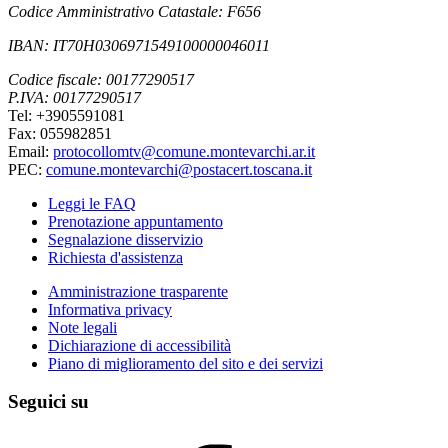
Codice Amministrativo Catastale: F656
IBAN: IT70H0306971549100000046011
Codice fiscale: 00177290517
P.IVA: 00177290517
Tel: +3905591081
Fax: 055982851
Email:
protocollomtv@comune.montevarchi.ar.it
PEC:
comune.montevarchi@postacert.toscana.it
Leggi le FAQ
Prenotazione appuntamento
Segnalazione disservizio
Richiesta d'assistenza
Amministrazione trasparente
Informativa privacy
Note legali
Dichiarazione di accessibilità
Piano di miglioramento del sito e dei servizi
Seguici su