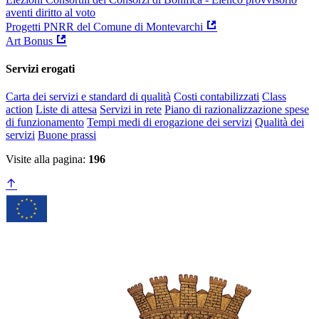
aventi diritto al voto
Progetti PNRR del Comune di Montevarchi
Art Bonus
Servizi erogati
Carta dei servizi e standard di qualità
Costi contabilizzati
Class
action
Liste di attesa
Servizi in rete
Piano di razionalizzazione spese
di funzionamento
Tempi medi di erogazione dei servizi
Qualità dei
servizi
Buone prassi
Visite alla pagina:
196