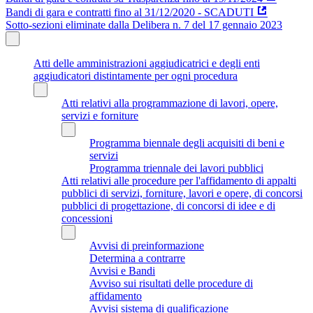
Bandi di gara e contratti fino al 31/12/2020 - SCADUTI
Sotto-sezioni eliminate dalla Delibera n. 7 del 17 gennaio 2023
Atti delle amministrazioni aggiudicatrici e degli enti
aggiudicatori distintamente per ogni procedura
Atti relativi alla programmazione di lavori, opere,
servizi e forniture
Programma biennale degli acquisiti di beni e
servizi
Programma triennale dei lavori pubblici
Atti relativi alle procedure per l'affidamento di appalti
pubblici di servizi, forniture, lavori e opere, di concorsi
pubblici di progettazione, di concorsi di idee e di
concessioni
Avvisi di preinformazione
Determina a contrarre
Avvisi e Bandi
Avviso sui risultati delle procedure di
affidamento
Avvisi sistema di qualificazione