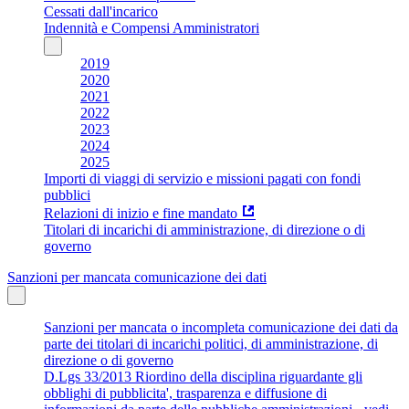
Cessati dall'incarico
Indennità e Compensi Amministratori
2019
2020
2021
2022
2023
2024
2025
Importi di viaggi di servizio e missioni pagati con fondi
pubblici
Relazioni di inizio e fine mandato
Titolari di incarichi di amministrazione, di direzione o di
governo
Sanzioni per mancata comunicazione dei dati
Sanzioni per mancata o incompleta comunicazione dei dati da
parte dei titolari di incarichi politici, di amministrazione, di
direzione o di governo
D.Lgs 33/2013 Riordino della disciplina riguardante gli
obblighi di pubblicita', trasparenza e diffusione di