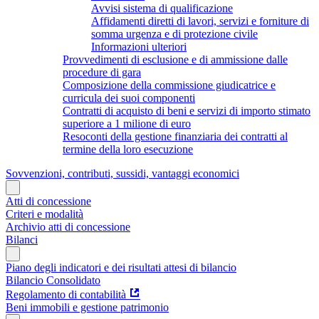
Avvisi sistema di qualificazione
Affidamenti diretti di lavori, servizi e forniture di
somma urgenza e di protezione civile
Informazioni ulteriori
Provvedimenti di esclusione e di ammissione dalle
procedure di gara
Composizione della commissione giudicatrice e
curricula dei suoi componenti
Contratti di acquisto di beni e servizi di importo stimato
superiore a 1 milione di euro
Resoconti della gestione finanziaria dei contratti al
termine della loro esecuzione
Sovvenzioni, contributi, sussidi, vantaggi economici
Atti di concessione
Criteri e modalità
Archivio atti di concessione
Bilanci
Piano degli indicatori e dei risultati attesi di bilancio
Bilancio Consolidato
Regolamento di contabilità
Beni immobili e gestione patrimonio