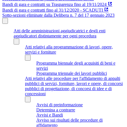
Bandi di gara e contratti su Trasparenza fino al 19/11/2024
Bandi di gara e contratti fino al 31/12/2020 - SCADUTI
Sotto-sezioni eliminate dalla Delibera n. 7 del 17 gennaio 2023
Atti delle amministrazioni aggiudicatrici e degli enti
aggiudicatori distintamente per ogni procedura
Atti relativi alla programmazione di lavori, opere,
servizi e forniture
Programma biennale degli acquisiti di beni e
servizi
Programma triennale dei lavori pubblici
Atti relativi alle procedure per l'affidamento di appalti
pubblici di servizi, forniture, lavori e opere, di concorsi
pubblici di progettazione, di concorsi di idee e di
concessioni
Avvisi di preinformazione
Determina a contrarre
Avvisi e Bandi
Avviso sui risultati delle procedure di
affidamento