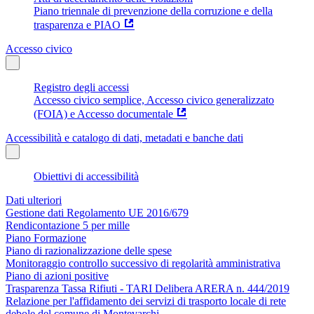
Piano triennale di prevenzione della corruzione e della
trasparenza e PIAO
Accesso civico
Registro degli accessi
Accesso civico semplice, Accesso civico generalizzato
(FOIA) e Accesso documentale
Accessibilità e catalogo di dati, metadati e banche dati
Obiettivi di accessibilità
Dati ulteriori
Gestione dati Regolamento UE 2016/679
Rendicontazione 5 per mille
Piano Formazione
Piano di razionalizzazione delle spese
Monitoraggio controllo successivo di regolarità amministrativa
Piano di azioni positive
Trasparenza Tassa Rifiuti - TARI Delibera ARERA n. 444/2019
Relazione per l'affidamento dei servizi di trasporto locale di rete
debole del comune di Montevarchi