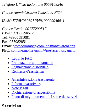
Telefono Ufficio InComune 0559108246
Codice Amministrativo Catastale: F656
IBAN: IT70H0306971549100000046011
Codice fiscale: 00177290517
P.IVA: 00177290517
Tel: +3905591081
Fax: 055982851
Email:
protocollomtv@comune.montevarchi.ar.it
PEC:
comune.montevarchi@postacert.toscana.it
Leggi le FAQ
Prenotazione appuntamento
Segnalazione disservizio
Richiesta d'assistenza
Amministrazione trasparente
Informativa privacy
Note legali
Dichiarazione di accessibilità
Piano di miglioramento del sito e dei servizi
Seguici su