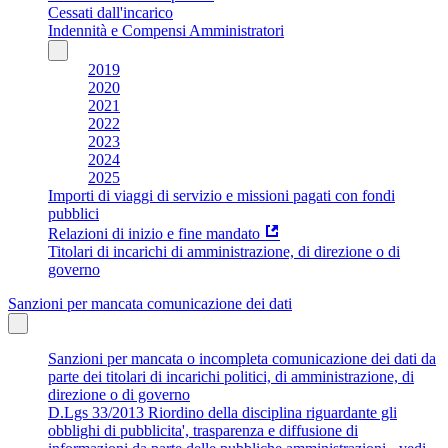
Cessati dall'incarico
Indennità e Compensi Amministratori
2019
2020
2021
2022
2023
2024
2025
Importi di viaggi di servizio e missioni pagati con fondi
pubblici
Relazioni di inizio e fine mandato
Titolari di incarichi di amministrazione, di direzione o di
governo
Sanzioni per mancata comunicazione dei dati
Sanzioni per mancata o incompleta comunicazione dei dati da
parte dei titolari di incarichi politici, di amministrazione, di
direzione o di governo
D.Lgs 33/2013 Riordino della disciplina riguardante gli
obblighi di pubblicita', trasparenza e diffusione di