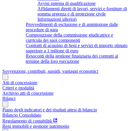
Avvisi sistema di qualificazione
Affidamenti diretti di lavori, servizi e forniture di
somma urgenza e di protezione civile
Informazioni ulteriori
Provvedimenti di esclusione e di ammissione dalle
procedure di gara
Composizione della commissione giudicatrice e
curricula dei suoi componenti
Contratti di acquisto di beni e servizi di importo stimato
superiore a 1 milione di euro
Resoconti della gestione finanziaria dei contratti al
termine della loro esecuzione
Sovvenzioni, contributi, sussidi, vantaggi economici
Atti di concessione
Criteri e modalità
Archivio atti di concessione
Bilanci
Piano degli indicatori e dei risultati attesi di bilancio
Bilancio Consolidato
Regolamento di contabilità
Beni immobili e gestione patrimonio