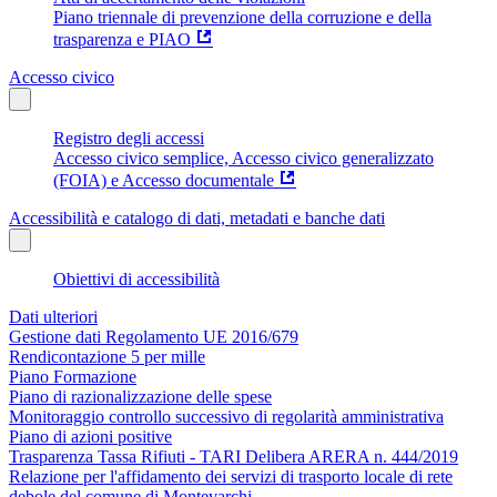
Piano triennale di prevenzione della corruzione e della
trasparenza e PIAO
Accesso civico
Registro degli accessi
Accesso civico semplice, Accesso civico generalizzato
(FOIA) e Accesso documentale
Accessibilità e catalogo di dati, metadati e banche dati
Obiettivi di accessibilità
Dati ulteriori
Gestione dati Regolamento UE 2016/679
Rendicontazione 5 per mille
Piano Formazione
Piano di razionalizzazione delle spese
Monitoraggio controllo successivo di regolarità amministrativa
Piano di azioni positive
Trasparenza Tassa Rifiuti - TARI Delibera ARERA n. 444/2019
Relazione per l'affidamento dei servizi di trasporto locale di rete
debole del comune di Montevarchi