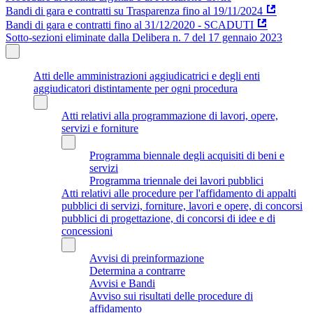
Bandi di gara e contratti su Trasparenza fino al 19/11/2024
Bandi di gara e contratti fino al 31/12/2020 - SCADUTI
Sotto-sezioni eliminate dalla Delibera n. 7 del 17 gennaio 2023
Atti delle amministrazioni aggiudicatrici e degli enti
aggiudicatori distintamente per ogni procedura
Atti relativi alla programmazione di lavori, opere,
servizi e forniture
Programma biennale degli acquisiti di beni e
servizi
Programma triennale dei lavori pubblici
Atti relativi alle procedure per l'affidamento di appalti
pubblici di servizi, forniture, lavori e opere, di concorsi
pubblici di progettazione, di concorsi di idee e di
concessioni
Avvisi di preinformazione
Determina a contrarre
Avvisi e Bandi
Avviso sui risultati delle procedure di
affidamento