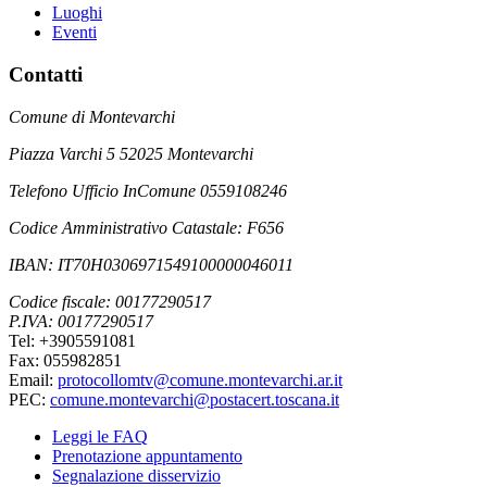
Luoghi
Eventi
Contatti
Comune di Montevarchi
Piazza Varchi 5 52025 Montevarchi
Telefono Ufficio InComune 0559108246
Codice Amministrativo Catastale: F656
IBAN: IT70H0306971549100000046011
Codice fiscale: 00177290517
P.IVA: 00177290517
Tel: +3905591081
Fax: 055982851
Email:
protocollomtv@comune.montevarchi.ar.it
PEC:
comune.montevarchi@postacert.toscana.it
Leggi le FAQ
Prenotazione appuntamento
Segnalazione disservizio