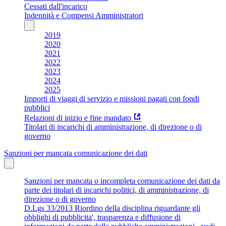
Cessati dall'incarico
Indennità e Compensi Amministratori
2019
2020
2021
2022
2023
2024
2025
Importi di viaggi di servizio e missioni pagati con fondi
pubblici
Relazioni di inizio e fine mandato
Titolari di incarichi di amministrazione, di direzione o di
governo
Sanzioni per mancata comunicazione dei dati
Sanzioni per mancata o incompleta comunicazione dei dati da
parte dei titolari di incarichi politici, di amministrazione, di
direzione o di governo
D.Lgs 33/2013 Riordino della disciplina riguardante gli
obblighi di pubblicita', trasparenza e diffusione di