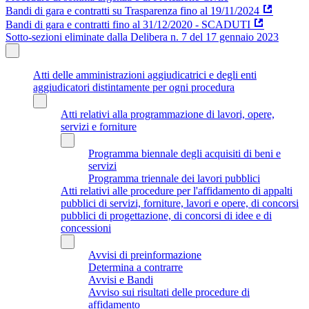
Bandi di gara e contratti su Trasparenza fino al 19/11/2024
Bandi di gara e contratti fino al 31/12/2020 - SCADUTI
Sotto-sezioni eliminate dalla Delibera n. 7 del 17 gennaio 2023
Atti delle amministrazioni aggiudicatrici e degli enti
aggiudicatori distintamente per ogni procedura
Atti relativi alla programmazione di lavori, opere,
servizi e forniture
Programma biennale degli acquisiti di beni e
servizi
Programma triennale dei lavori pubblici
Atti relativi alle procedure per l'affidamento di appalti
pubblici di servizi, forniture, lavori e opere, di concorsi
pubblici di progettazione, di concorsi di idee e di
concessioni
Avvisi di preinformazione
Determina a contrarre
Avvisi e Bandi
Avviso sui risultati delle procedure di
affidamento