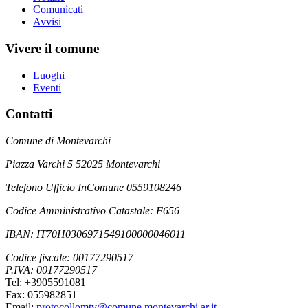
Comunicati
Avvisi
Vivere il comune
Luoghi
Eventi
Contatti
Comune di Montevarchi
Piazza Varchi 5 52025 Montevarchi
Telefono Ufficio InComune 0559108246
Codice Amministrativo Catastale: F656
IBAN: IT70H0306971549100000046011
Codice fiscale: 00177290517
P.IVA: 00177290517
Tel: +3905591081
Fax: 055982851
Email:
protocollomtv@comune.montevarchi.ar.it