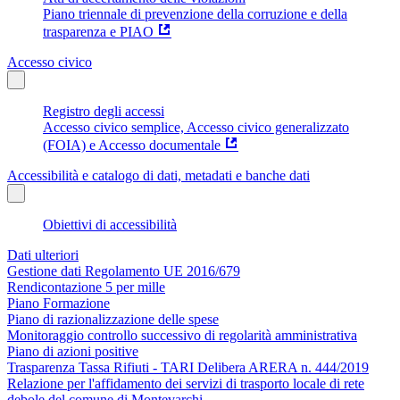
Piano triennale di prevenzione della corruzione e della
trasparenza e PIAO
Accesso civico
Registro degli accessi
Accesso civico semplice, Accesso civico generalizzato
(FOIA) e Accesso documentale
Accessibilità e catalogo di dati, metadati e banche dati
Obiettivi di accessibilità
Dati ulteriori
Gestione dati Regolamento UE 2016/679
Rendicontazione 5 per mille
Piano Formazione
Piano di razionalizzazione delle spese
Monitoraggio controllo successivo di regolarità amministrativa
Piano di azioni positive
Trasparenza Tassa Rifiuti - TARI Delibera ARERA n. 444/2019
Relazione per l'affidamento dei servizi di trasporto locale di rete
debole del comune di Montevarchi