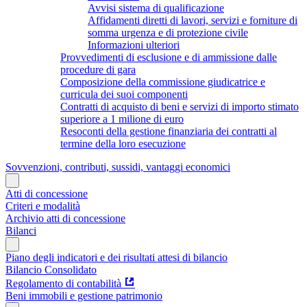
Avvisi sistema di qualificazione
Affidamenti diretti di lavori, servizi e forniture di
somma urgenza e di protezione civile
Informazioni ulteriori
Provvedimenti di esclusione e di ammissione dalle
procedure di gara
Composizione della commissione giudicatrice e
curricula dei suoi componenti
Contratti di acquisto di beni e servizi di importo stimato
superiore a 1 milione di euro
Resoconti della gestione finanziaria dei contratti al
termine della loro esecuzione
Sovvenzioni, contributi, sussidi, vantaggi economici
Atti di concessione
Criteri e modalità
Archivio atti di concessione
Bilanci
Piano degli indicatori e dei risultati attesi di bilancio
Bilancio Consolidato
Regolamento di contabilità
Beni immobili e gestione patrimonio