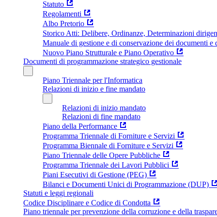
Statuto
Regolamenti
Albo Pretorio
Storico Atti: Delibere, Ordinanze, Determinazioni dirigen
Manuale di gestione e di conservazione dei documenti e d
Nuovo Piano Strutturale e Piano Operativo
Documenti di programmazione strategico gestionale
Piano Triennale per l'Informatica
Relazioni di inizio e fine mandato
Relazioni di inizio mandato
Relazioni di fine mandato
Piano della Performance
Programma Triennale di Forniture e Servizi
Programma Biennale di Forniture e Servizi
Piano Triennale delle Opere Pubbliche
Programma Triennale dei Lavori Pubblici
Piani Esecutivi di Gestione (PEG)
Bilanci e Documenti Unici di Programmazione (DUP)
Statuti e leggi regionali
Codice Disciplinare e Codice di Condotta
Piano triennale per prevenzione della corruzione e della traspar