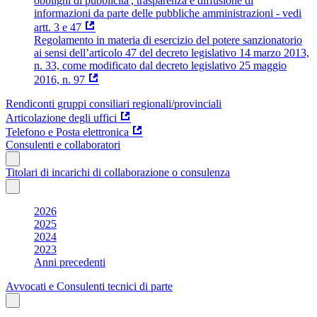
obblighi di pubblicita', trasparenza e diffusione di
informazioni da parte delle pubbliche amministrazioni - vedi
artt. 3 e 47
Regolamento in materia di esercizio del potere sanzionatorio
ai sensi dell’articolo 47 del decreto legislativo 14 marzo 2013,
n. 33, come modificato dal decreto legislativo 25 maggio
2016, n. 97
Rendiconti gruppi consiliari regionali/provinciali
Articolazione degli uffici
Telefono e Posta elettronica
Consulenti e collaboratori
Titolari di incarichi di collaborazione o consulenza
2026
2025
2024
2023
Anni precedenti
Avvocati e Consulenti tecnici di parte