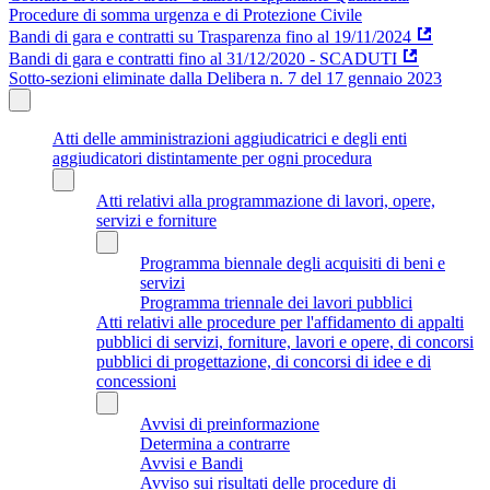
Procedure di somma urgenza e di Protezione Civile
Bandi di gara e contratti su Trasparenza fino al 19/11/2024
Bandi di gara e contratti fino al 31/12/2020 - SCADUTI
Sotto-sezioni eliminate dalla Delibera n. 7 del 17 gennaio 2023
Atti delle amministrazioni aggiudicatrici e degli enti
aggiudicatori distintamente per ogni procedura
Atti relativi alla programmazione di lavori, opere,
servizi e forniture
Programma biennale degli acquisiti di beni e
servizi
Programma triennale dei lavori pubblici
Atti relativi alle procedure per l'affidamento di appalti
pubblici di servizi, forniture, lavori e opere, di concorsi
pubblici di progettazione, di concorsi di idee e di
concessioni
Avvisi di preinformazione
Determina a contrarre
Avvisi e Bandi
Avviso sui risultati delle procedure di