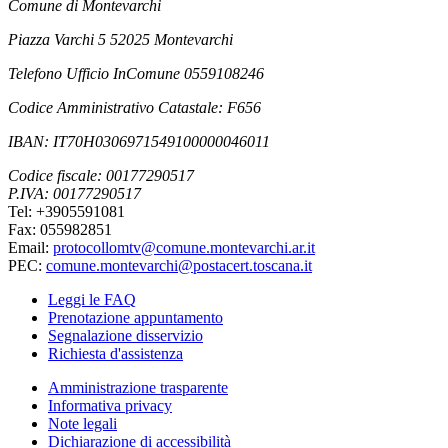
Comune di Montevarchi
Piazza Varchi 5 52025 Montevarchi
Telefono Ufficio InComune 0559108246
Codice Amministrativo Catastale: F656
IBAN: IT70H0306971549100000046011
Codice fiscale: 00177290517
P.IVA: 00177290517
Tel: +3905591081
Fax: 055982851
Email:
protocollomtv@comune.montevarchi.ar.it
PEC:
comune.montevarchi@postacert.toscana.it
Leggi le FAQ
Prenotazione appuntamento
Segnalazione disservizio
Richiesta d'assistenza
Amministrazione trasparente
Informativa privacy
Note legali
Dichiarazione di accessibilità