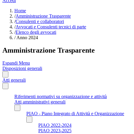
Accedi
Home
/
Amministrazione Trasparente
/
Consulenti e collaboratori
/
Avvocati e Consulenti tecnici di parte
/
Elenco degli avvocati
/
Anno 2024
Amministrazione Trasparente
Espandi Menu
Disposizioni generali
Atti generali
Riferimenti normativi su organizzazione e attività
Atti amministrativi generali
PIAO - Piano Integrato di Attività e Organizzazione
PIAO 2022-2024
PIAO 2023-2025