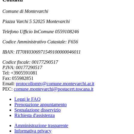
Comune di Montevarchi
Piazza Varchi 5 52025 Montevarchi
Telefono Ufficio InComune 0559108246
Codice Amministrativo Catastale: F656
IBAN: IT70H0306971549100000046011
Codice fiscale: 00177290517
P.IVA: 00177290517
Tel: +3905591081
Fax: 055982851
Email:
protocollomtv@comune.montevarchi.ar.it
PEC:
comune.montevarchi@postacert.toscana.it
Leggi le FAQ
Prenotazione appuntamento
Segnalazione disservizio
Richiesta d'assistenza
Amministrazione trasparente
Informativa privacy