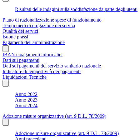
Risultati delle indagini sulla soddisfazione da parte degli utenti
Piano di razionalizzazione spese di funzionamento
Tempi medi di erogazione dei servizi
Qualità dei servizi
Buone prassi
Pagamenti dell'amministrazione
IBAN e pagamenti informatici
Dati sui pagamenti
Dati sui pagamenti del servizio sanitario nazionale
Indicatore di tempestività dei pagamenti
Liquidazioni Tecniche
Anno 2022
Anno 2023
Anno 2024
Adozione misure organizzative (art. 9 D.L. 78/2009)
Adozione misure organizzative (art. 9 D.L. 78/2009)
Anni precedenti