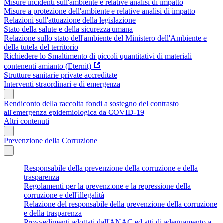
Misure incidenti sull'ambiente e relative analisi di impatto
Misure a protezione dell'ambiente e relative analisi di impatto
Relazioni sull'attuazione della legislazione
Stato della salute e della sicurezza umana
Relazione sullo stato dell'ambiente del Ministero dell'Ambiente e
della tutela del territorio
Richiedere lo Smaltimento di piccoli quantitativi di materiali
contenenti amianto (Eternit)
Strutture sanitarie private accreditate
Interventi straordinari e di emergenza
Rendiconto della raccolta fondi a sostegno del contrasto
all'emergenza epidemiologica da COVID-19
Altri contenuti
Prevenzione della Corruzione
Responsabile della prevenzione della corruzione e della
trasparenza
Regolamenti per la prevenzione e la repressione della
corruzione e dell'illegalità
Relazione del responsabile della prevenzione della corruzione
e della trasparenza
Provvedimenti adottati dall'ANAC ed atti di adeguamento a