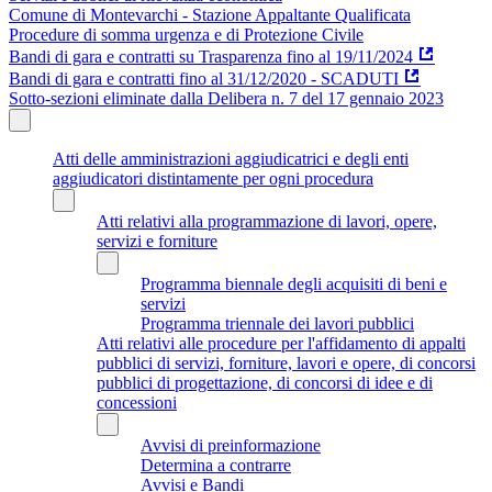
Comune di Montevarchi - Stazione Appaltante Qualificata
Procedure di somma urgenza e di Protezione Civile
Bandi di gara e contratti su Trasparenza fino al 19/11/2024
Bandi di gara e contratti fino al 31/12/2020 - SCADUTI
Sotto-sezioni eliminate dalla Delibera n. 7 del 17 gennaio 2023
Atti delle amministrazioni aggiudicatrici e degli enti
aggiudicatori distintamente per ogni procedura
Atti relativi alla programmazione di lavori, opere,
servizi e forniture
Programma biennale degli acquisiti di beni e
servizi
Programma triennale dei lavori pubblici
Atti relativi alle procedure per l'affidamento di appalti
pubblici di servizi, forniture, lavori e opere, di concorsi
pubblici di progettazione, di concorsi di idee e di
concessioni
Avvisi di preinformazione
Determina a contrarre
Avvisi e Bandi