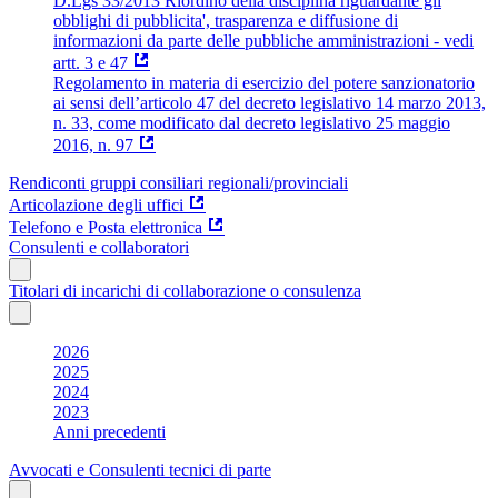
D.Lgs 33/2013 Riordino della disciplina riguardante gli
obblighi di pubblicita', trasparenza e diffusione di
informazioni da parte delle pubbliche amministrazioni - vedi
artt. 3 e 47
Regolamento in materia di esercizio del potere sanzionatorio
ai sensi dell’articolo 47 del decreto legislativo 14 marzo 2013,
n. 33, come modificato dal decreto legislativo 25 maggio
2016, n. 97
Rendiconti gruppi consiliari regionali/provinciali
Articolazione degli uffici
Telefono e Posta elettronica
Consulenti e collaboratori
Titolari di incarichi di collaborazione o consulenza
2026
2025
2024
2023
Anni precedenti
Avvocati e Consulenti tecnici di parte