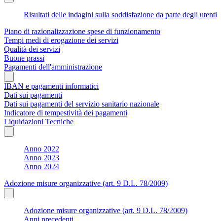
Risultati delle indagini sulla soddisfazione da parte degli utenti
Piano di razionalizzazione spese di funzionamento
Tempi medi di erogazione dei servizi
Qualità dei servizi
Buone prassi
Pagamenti dell'amministrazione
IBAN e pagamenti informatici
Dati sui pagamenti
Dati sui pagamenti del servizio sanitario nazionale
Indicatore di tempestività dei pagamenti
Liquidazioni Tecniche
Anno 2022
Anno 2023
Anno 2024
Adozione misure organizzative (art. 9 D.L. 78/2009)
Adozione misure organizzative (art. 9 D.L. 78/2009)
Anni precedenti