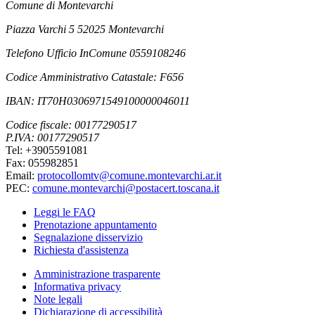
Comune di Montevarchi
Piazza Varchi 5 52025 Montevarchi
Telefono Ufficio InComune 0559108246
Codice Amministrativo Catastale: F656
IBAN: IT70H0306971549100000046011
Codice fiscale: 00177290517
P.IVA: 00177290517
Tel: +3905591081
Fax: 055982851
Email:
protocollomtv@comune.montevarchi.ar.it
PEC:
comune.montevarchi@postacert.toscana.it
Leggi le FAQ
Prenotazione appuntamento
Segnalazione disservizio
Richiesta d'assistenza
Amministrazione trasparente
Informativa privacy
Note legali
Dichiarazione di accessibilità