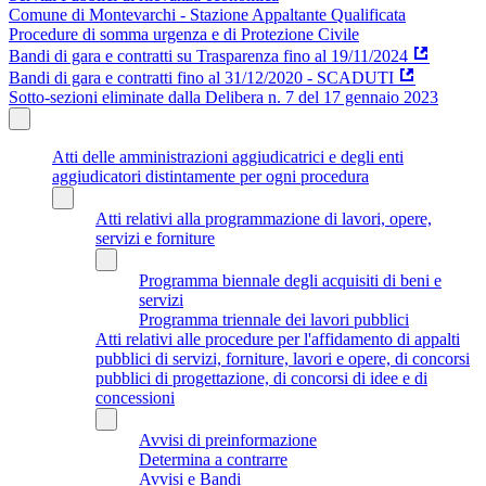
Comune di Montevarchi - Stazione Appaltante Qualificata
Procedure di somma urgenza e di Protezione Civile
Bandi di gara e contratti su Trasparenza fino al 19/11/2024
Bandi di gara e contratti fino al 31/12/2020 - SCADUTI
Sotto-sezioni eliminate dalla Delibera n. 7 del 17 gennaio 2023
Atti delle amministrazioni aggiudicatrici e degli enti
aggiudicatori distintamente per ogni procedura
Atti relativi alla programmazione di lavori, opere,
servizi e forniture
Programma biennale degli acquisiti di beni e
servizi
Programma triennale dei lavori pubblici
Atti relativi alle procedure per l'affidamento di appalti
pubblici di servizi, forniture, lavori e opere, di concorsi
pubblici di progettazione, di concorsi di idee e di
concessioni
Avvisi di preinformazione
Determina a contrarre
Avvisi e Bandi