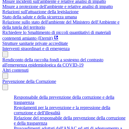
Misure incidenti sull'ambiente e relative analisi di impatto
Misure a protezione dell'ambiente e relative analisi di impatto
Relazioni sull'attuazione della legislazione
Stato della salute e della sicurezza umana
Relazione sullo stato dell'ambiente del Ministero dell'Ambiente e
della tutela del territorio
Richiedere lo Smaltimento di piccoli quantitativi di materiali
contenenti amianto (Eternit)
Strutture sanitarie private accreditate
Interventi straordinari e di emergenza
Rendiconto della raccolta fondi a sostegno del contrasto
all'emergenza epidemiologica da COVID-19
Altri contenuti
Prevenzione della Corruzione
Responsabile della prevenzione della corruzione e della
trasparenza
Regolamenti per la prevenzione e la repressione della
corruzione e dell'illegalità
Relazione del responsabile della prevenzione della corruzione
e della trasparenza
Provvedimenti adottati dall'ANAC ed atti di adeguamento a