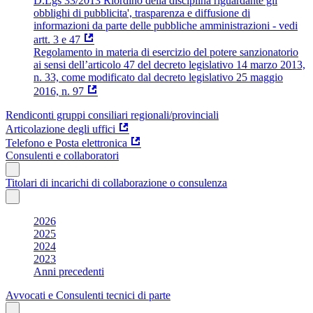
D.Lgs 33/2013 Riordino della disciplina riguardante gli
obblighi di pubblicita', trasparenza e diffusione di
informazioni da parte delle pubbliche amministrazioni - vedi
artt. 3 e 47
Regolamento in materia di esercizio del potere sanzionatorio
ai sensi dell’articolo 47 del decreto legislativo 14 marzo 2013,
n. 33, come modificato dal decreto legislativo 25 maggio
2016, n. 97
Rendiconti gruppi consiliari regionali/provinciali
Articolazione degli uffici
Telefono e Posta elettronica
Consulenti e collaboratori
Titolari di incarichi di collaborazione o consulenza
2026
2025
2024
2023
Anni precedenti
Avvocati e Consulenti tecnici di parte