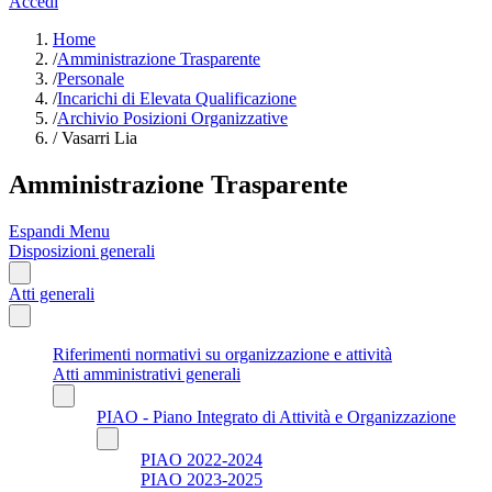
Accedi
Home
/
Amministrazione Trasparente
/
Personale
/
Incarichi di Elevata Qualificazione
/
Archivio Posizioni Organizzative
/
Vasarri Lia
Amministrazione Trasparente
Espandi Menu
Disposizioni generali
Atti generali
Riferimenti normativi su organizzazione e attività
Atti amministrativi generali
PIAO - Piano Integrato di Attività e Organizzazione
PIAO 2022-2024
PIAO 2023-2025