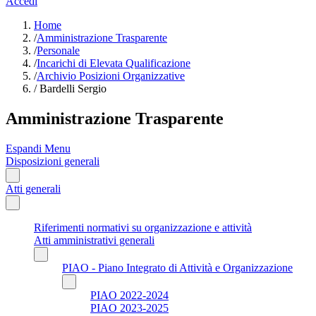
Accedi
Home
/
Amministrazione Trasparente
/
Personale
/
Incarichi di Elevata Qualificazione
/
Archivio Posizioni Organizzative
/
Bardelli Sergio
Amministrazione Trasparente
Espandi Menu
Disposizioni generali
Atti generali
Riferimenti normativi su organizzazione e attività
Atti amministrativi generali
PIAO - Piano Integrato di Attività e Organizzazione
PIAO 2022-2024
PIAO 2023-2025